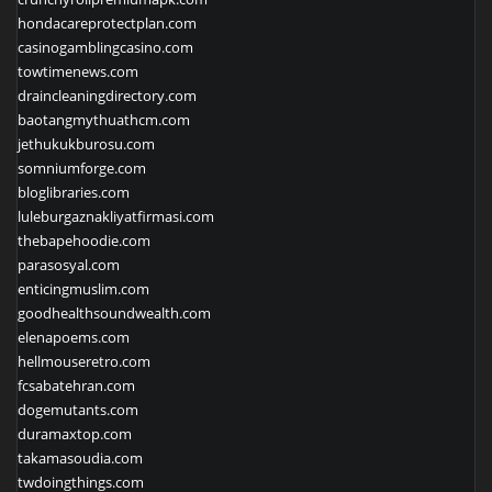
hondacareprotectplan.com
casinogamblingcasino.com
towtimenews.com
draincleaningdirectory.com
baotangmythuathcm.com
jethukukburosu.com
somniumforge.com
bloglibraries.com
luleburgaznakliyatfirmasi.com
thebapehoodie.com
parasosyal.com
enticingmuslim.com
goodhealthsoundwealth.com
elenapoems.com
hellmouseretro.com
fcsabatehran.com
dogemutants.com
duramaxtop.com
takamasoudia.com
twdoingthings.com