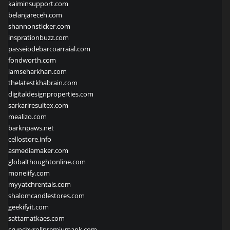
kaiminsupport.com
belanjareceh.com
shannonsticker.com
insprationbuzz.com
passeiodebarcoarraial.com
fondworth.com
iamseharkhan.com
thelatestkhabrain.com
digitaldesignproperties.com
sarkariresultex.com
mealizo.com
barknpaws.net
cellostore.info
asmediamaker.com
globalthoughtonline.com
moneiify.com
myyatchrentals.com
shalomcandlestores.com
geekifyit.com
sattamatkaes.com
crunchyrollpremiumapk.com