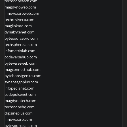
techscopetech.com
magdynoweb.com
innovexaroweb.com
techreviveco.com
maglinkaro.com
dynabytenet.com
bytesourcepro.com
techspherelab.com
infomatrixlab.com
codeversehub.com
byteverseweb.com
magconnecthub.com
byteboostgenius.com
synapsegoplus.com
infopedianet.com
codepulsenet.com
magdynotech.com
techscopehq.com
digizineplus.com
innovexaro.com
bytesourcelab.com