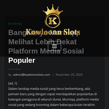
Skip
to
content
Bandarqq
Bangkitnya Murniqq:
Melihat Lebih Dekat
Platform Media Sosial
Populer
by
admin@kowloonnslots.com
November 29, 2024
[ad_1]
Dalam lanskap media sosial yang terus berkembang, ada
pemain baru yang dengan cepat mendapatkan popularitas di
kalangan pengguna di seluruh dunia. Murniqq, platform media
sosial yang sedang booming dalam beberapa bulan terakhir,