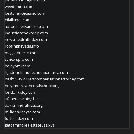
paperwashington.com
weedemup.com
bestchancecasino.com
bilalliaqat.com
autodispensadores.com
inductioncooktopp.com
newsmedicaltoday.com
roofingnevada.info
magconnectx.com
synexispro.com
holayomi.com
ligadeciclismodecundinamarca.com
nashvilleworkerscompensationattorney.com
holyfamilycathedralschool.org
londonkiddy.com
ufabetcoaching.biz
davismindfulness.org
millionairebyte.com
fortechday.com
getcaminorealestateusa.xyz