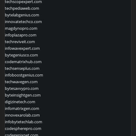
techscopexpert.com
techpediaweb.com
bytelabgenius.com
innovatetechco.com
magdynopro.com
infoplazapro.com
techreviveit.com
infowavexpert.com
bytegeniusco.com
codematrixhub.com
techsenseplus.com
infoboostgenius.com
techwavegen.com
bytesavvypro.com
byteinsightgen.com
digizinetech.com
infomatrixgen.com
innovexarolab.com
infobytetechlab.com
codespherepro.com
codegenixnet.com