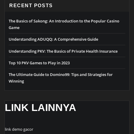
RECENT POSTS
The Basics of Sakong: An Introduction to the Popular Casino
Game
Understanding ADUQQ: A Comprehensive Guide
Understanding PKV: The Basics of Private Health Insurance
Top 10 PKV Games to Play in 2023
The Ultimate Guide to Domino99: Tips and Strategies for
Winning
LINK LAINNYA
link demo gacor