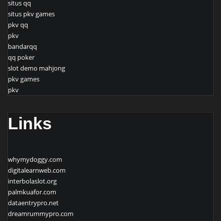
situs qq
situs pkv games
pkv qq
pkv
bandarqq
qq poker
slot demo mahjong
pkv games
pkv
Links
whymydoggy.com
digitalearnweb.com
interbolaslot.org
palmkuafor.com
dataentrypro.net
dreamrummypro.com