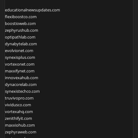
educationalnewsupdates.com
flexiboostco.com
boostioweb.com
zephyrushub.com
optipathlab.com
dynabytelab.com
evolvionet.com
synexisplus.com
vortexonet.com
maxxifynet.com
innovexahub.com
dynacorelab.com
synexistechco.com
truvivopro.com
vividusco.com
vortexahq.com
zenithifyit.com
maxxiohub.com
zephyraweb.com