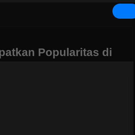
tkan Popularitas di
puler yang semakin populer di kalangan gamer dalam
an akses, beragamnya permainan yang tersedia, dan