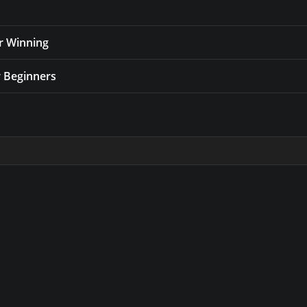
or Winning
 Beginners