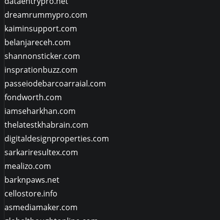
dataentrypro.net
dreamrummypro.com
kaiminsupport.com
belanjareceh.com
shannonsticker.com
insprationbuzz.com
passeiodebarcoarraial.com
fondworth.com
iamseharkhan.com
thelatestkhabrain.com
digitaldesignproperties.com
sarkariresultex.com
mealizo.com
barknpaws.net
cellostore.info
asmediamaker.com