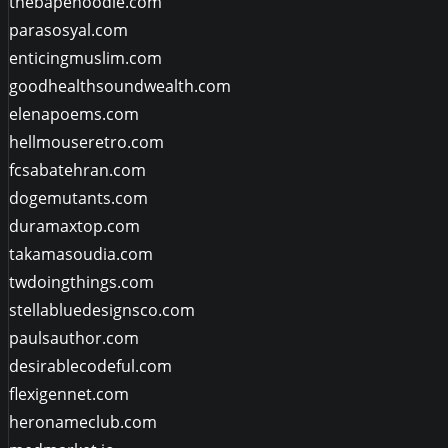
thebapehoodie.com
parasosyal.com
enticingmuslim.com
goodhealthsoundwealth.com
elenapoems.com
hellmouseretro.com
fcsabatehran.com
dogemutants.com
duramaxtop.com
takamasoudia.com
twdoingthings.com
stellabluedesignsco.com
paulsauthor.com
desirablecodeful.com
flexigennet.com
heronameclub.com