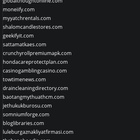
globalthoughtonline.com
moneiify.com
myyatchrentals.com
shalomcandlestores.com
geekifyit.com
sattamatkaes.com
crunchyrollpremiumapk.com
hondacareprotectplan.com
casinogamblingcasino.com
towtimenews.com
draincleaningdirectory.com
baotangmythuathcm.com
jethukukburosu.com
somniumforge.com
bloglibraries.com
luleburgaznakliyatfirmasi.com