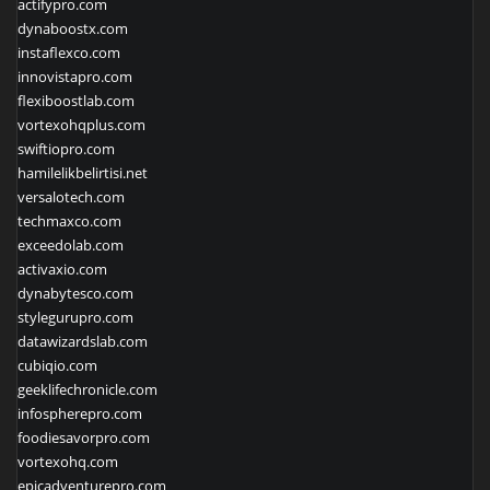
actifypro.com
dynaboostx.com
instaflexco.com
innovistapro.com
flexiboostlab.com
vortexohqplus.com
swiftiopro.com
hamilelikbelirtisi.net
versalotech.com
techmaxco.com
exceedolab.com
activaxio.com
dynabytesco.com
stylegurupro.com
datawizardslab.com
cubiqio.com
geeklifechronicle.com
infospherepro.com
foodiesavorpro.com
vortexohq.com
epicadventurepro.com