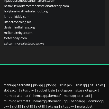
ligadeciclismodecundinamarca.com
nashvilleworkerscompensationattorney.com
holyfamilycathedralschool.org
londonkiddy.com
ufabetcoaching.biz
davismindfulness.org
millionairebyte.com
fortechday.com
getcaminorealestateusa.xyz
menuqq alternatif
|
pkv qq
|
pkv qq
|
situs pkv
|
situs qq
|
situs pkv
|
slot gacor
|
situs pkv
|
sbobet login
|
slot gacor
|
situs slot gacor
|
murniqq alternatif
|
hematqq alternatif
|
menuqq alternatif
|
murniqq alternatif
|
hematqq alternatif
|
qq
|
bandarqq
|
dominoqq
pkv
|
slot88
|
slot88
|
slot88
|
pkv qq
|
situs pkv
|
majestibet
|