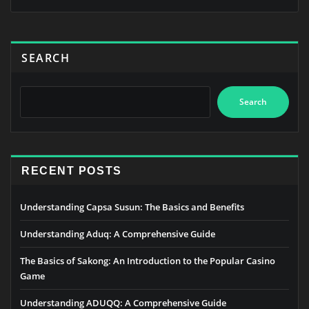
SEARCH
Search
RECENT POSTS
Understanding Capsa Susun: The Basics and Benefits
Understanding Aduq: A Comprehensive Guide
The Basics of Sakong: An Introduction to the Popular Casino
Game
Understanding ADUQQ: A Comprehensive Guide