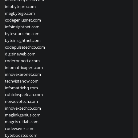
infobytepro.com
magbytego.com
codegeniusnet.com
infoinsightnet.com
bytesourcehq.com
byteinsightnet.com
codepulsetechco.com
digizineweb.com
codeconnectx.com
infomatrixxpert.com
innovexaronet.com
techvistanow.com
infomatrixhq.com
cubixiosparklab.com
novaevotech.com
innovextechco.com
maglinkgenius.com
magcircuitlab.com
codewavex.com
byteboostco.com