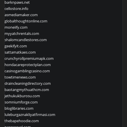
barknpaws.net
cellostore.info
asmediamaker.com
globalthoughtonline.com
moneiify.com
myyatchrentals.com
shalomcandlestores.com
geekifyit.com
sattamatkaes.com
crunchyrollpremiumapk.com
hondacareprotectplan.com
casinogamblingcasino.com
towtimenews.com
draincleaningdirectory.com
baotangmythuathcm.com
jethukukburosu.com
somniumforge.com
bloglibraries.com
luleburgaznakliyatfirmasi.com
thebapehoodie.com