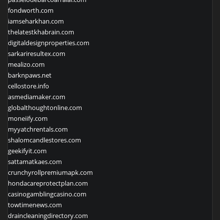
fondworth.com
iamseharkhan.com
thelatestkhabrain.com
digitaldesignproperties.com
sarkariresultex.com
mealizo.com
barknpaws.net
cellostore.info
asmediamaker.com
globalthoughtonline.com
moneiify.com
myyatchrentals.com
shalomcandlestores.com
geekifyit.com
sattamatkaes.com
crunchyrollpremiumapk.com
hondacareprotectplan.com
casinogamblingcasino.com
towtimenews.com
draincleaningdirectory.com