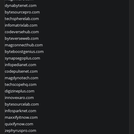
dynabytenet.com
bytesourcepro.com
techspherelab.com
infomatrixlab.com
codeversehub.com
byteverseweb.com
magconnecthub.com
byteboostgenius.com
synapsegoplus.com
infopedianet.com
codepulsenet.com
magdynotech.com
techscopehq.com
digizineplus.com
innovexaro.com
bytesourcelab.com
infosparknet.com
maxxifyitnow.com
quixifynow.com
zephyruspro.com