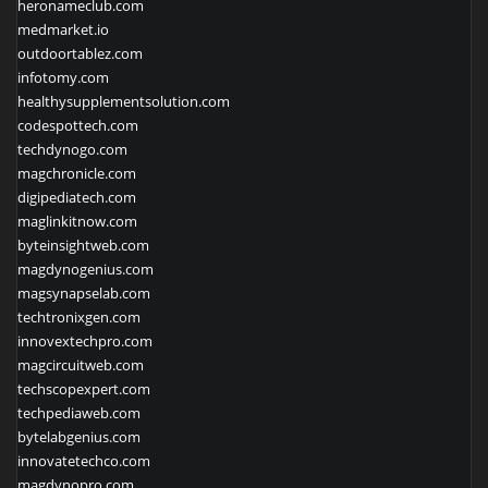
heronameclub.com
medmarket.io
outdoortablez.com
infotomy.com
healthysupplementsolution.com
codespottech.com
techdynogo.com
magchronicle.com
digipediatech.com
maglinkitnow.com
byteinsightweb.com
magdynogenius.com
magsynapselab.com
techtronixgen.com
innovextechpro.com
magcircuitweb.com
techscopexpert.com
techpediaweb.com
bytelabgenius.com
innovatetechco.com
magdynopro.com