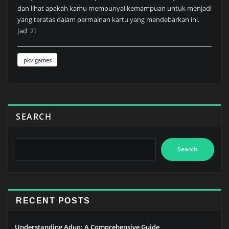
dan lihat apakah kamu mempunyai kemampuan untuk menjadi
yang teratas dalam permainan kartu yang mendebarkan ini.
[ad_2]
pkv games
SEARCH
Search
RECENT POSTS
Understanding Aduq: A Comprehensive Guide