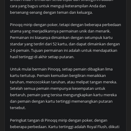
cara yang bagus untuk menguji keterampilan Anda dan
bersenang-senang dengan teman dan keluarga.
Pinoqq mirip dengan poker, tetapi dengan beberapa perbedaan
utama yang menjadikannya permainan unik dan menarik.
Permainan ini biasanya dimainkan dengan setumpuk kartu
standar yang terdiri dari 52 kartu, dan dapat dimainkan dengan
2-6 pemain. Tujuan permainan ini adalah untuk mendapatkan
hasil tertinggi di akhir setiap putaran.
Untuk mulai bermain Pinoqq, setiap pemain dibagikan lima
kartu tertutup. Pemain kemudian bergiliran menaikkan
taruhan, mencocokkan taruhan, atau melipat tangan mereka.
Setelah semua pemain mempunyai kesempatan untuk
bertaruh, pemain yang tersisa mengungkapkan kartu mereka
dan pemain dengan kartu tertinggi memenangkan putaran
tersebut.
Peringkat tangan di Pinoqq mirip dengan poker, dengan
beberapa perbedaan. Kartu tertinggi adalah Royal Flush, diikuti