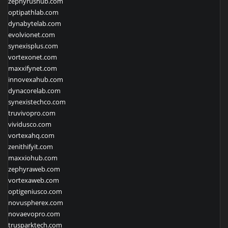
zephyrushub.com
optipathlab.com
dynabytelab.com
evolvionet.com
synexisplus.com
vortexonet.com
maxxifynet.com
innovexahub.com
dynacorelab.com
synexistechco.com
truvivopro.com
vividusco.com
vortexahq.com
zenithifyit.com
maxxiohub.com
zephyraweb.com
vortexaweb.com
optigeniusco.com
novuspherex.com
novaevopro.com
trusparktech.com