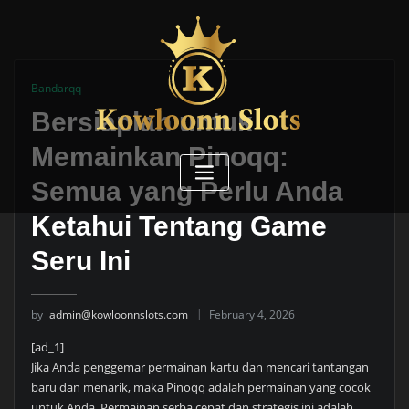
Skip
to
content
Bandarqq
Bersiaplah untuk
Memainkan Pinoqq:
Semua yang Perlu Anda
Ketahui Tentang Game
Seru Ini
by
admin@kowloonnslots.com
February 4, 2026
[ad_1]
Jika Anda penggemar permainan kartu dan mencari tantangan
baru dan menarik, maka Pinoqq adalah permainan yang cocok
untuk Anda. Permainan serba cepat dan strategis ini adalah