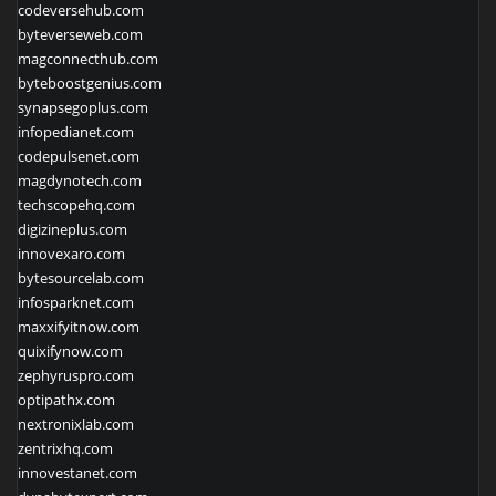
codeversehub.com
byteverseweb.com
magconnecthub.com
byteboostgenius.com
synapsegoplus.com
infopedianet.com
codepulsenet.com
magdynotech.com
techscopehq.com
digizineplus.com
innovexaro.com
bytesourcelab.com
infosparknet.com
maxxifyitnow.com
quixifynow.com
zephyruspro.com
optipathx.com
nextronixlab.com
zentrixhq.com
innovestanet.com