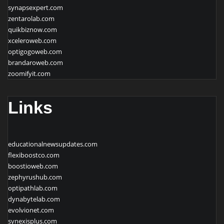
synapsexpert.com
zentarolab.com
quikbiznow.com
xceleroweb.com
optigogoweb.com
brandaroweb.com
zoomifyit.com
Links
educationalnewsupdates.com
flexiboostco.com
boostioweb.com
zephyrushub.com
optipathlab.com
dynabytelab.com
evolvionet.com
synexisplus.com