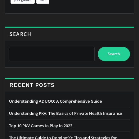
SEARCH
Search
RECENT POSTS
Understanding ADUQQ: A Comprehensive Guide
Understanding PKV: The Basics of Private Health Insurance
Top 10 PKV Games to Play in 2023
The Ultimate Guide to Domino99: Tips and Strategies for