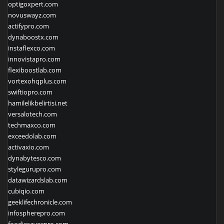
optigoxpert.com
novuswayz.com
actifypro.com
dynaboostx.com
instaflexco.com
innovistapro.com
flexiboostlab.com
vortexohqplus.com
swiftiopro.com
hamilelikbelirtisi.net
versalotech.com
techmaxco.com
exceedolab.com
activaxio.com
dynabytesco.com
stylegurupro.com
datawizardslab.com
cubiqio.com
geeklifechronicle.com
infospherepro.com