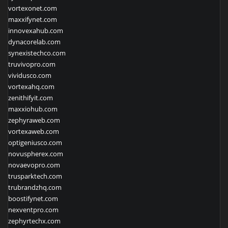
vortexonet.com
maxxifynet.com
innovexahub.com
dynacorelab.com
synexistechco.com
truvivopro.com
vividusco.com
vortexahq.com
zenithifyit.com
maxxiohub.com
zephyraweb.com
vortexaweb.com
optigeniusco.com
novuspherex.com
novaevopro.com
trusparktech.com
trubrandzhq.com
boostifynet.com
nexventpro.com
zephyrtechx.com