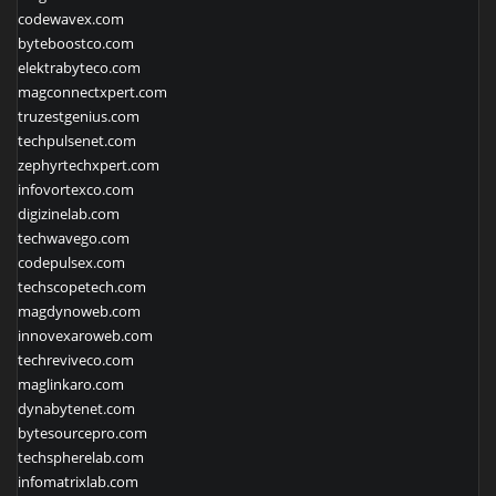
codewavex.com
byteboostco.com
elektrabyteco.com
magconnectxpert.com
truzestgenius.com
techpulsenet.com
zephyrtechxpert.com
infovortexco.com
digizinelab.com
techwavego.com
codepulsex.com
techscopetech.com
magdynoweb.com
innovexaroweb.com
techreviveco.com
maglinkaro.com
dynabytenet.com
bytesourcepro.com
techspherelab.com
infomatrixlab.com