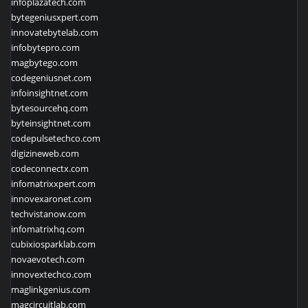
infoplazatech.com
bytegeniusxpert.com
innovatebytelab.com
infobytepro.com
magbytego.com
codegeniusnet.com
infoinsightnet.com
bytesourcehq.com
byteinsightnet.com
codepulsetechco.com
digizineweb.com
codeconnectx.com
infomatrixxpert.com
innovexaronet.com
techvistanow.com
infomatrixhq.com
cubixiosparklab.com
novaevotech.com
innovextechco.com
maglinkgenius.com
magcircuitlab.com