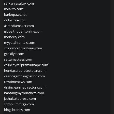
sarkariresultex.com
mealizo.com
barknpaws.net
cellostore.info
asmediamaker.com
globalthoughtonline.com
moneiify.com
myyatchrentals.com
shalomcandlestores.com
geekifyit.com
sattamatkaes.com
crunchyrollpremiumapk.com
hondacareprotectplan.com
casinogamblingcasino.com
towtimenews.com
draincleaningdirectory.com
baotangmythuathcm.com
jethukukburosu.com
somniumforge.com
bloglibraries.com