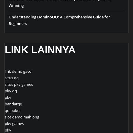
Winning
Understanding DominoQQ: A Comprehensive Guide for
Beginners
LINK LAINNYA
link demo gacor
situs qq
situs pkv games
pkv qq
pkv
bandarqq
qq poker
slot demo mahjong
pkv games
pkv