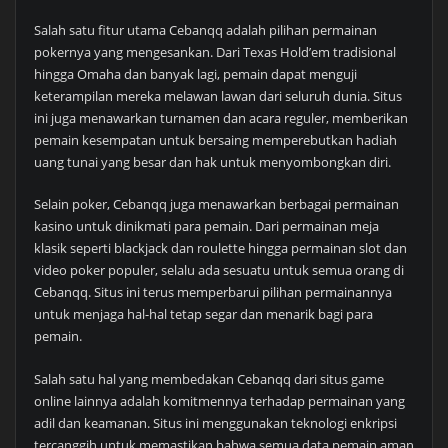
Salah satu fitur utama Cebanqq adalah pilihan permainan
pokernya yang mengesankan. Dari Texas Hold’em tradisional
hingga Omaha dan banyak lagi, pemain dapat menguji
keterampilan mereka melawan lawan dari seluruh dunia. Situs
ini juga menawarkan turnamen dan acara reguler, memberikan
pemain kesempatan untuk bersaing memperebutkan hadiah
uang tunai yang besar dan hak untuk menyombongkan diri.
Selain poker, Cebanqq juga menawarkan berbagai permainan
kasino untuk dinikmati para pemain. Dari permainan meja
klasik seperti blackjack dan roulette hingga permainan slot dan
video poker populer, selalu ada sesuatu untuk semua orang di
Cebanqq. Situs ini terus memperbarui pilihan permainannya
untuk menjaga hal-hal tetap segar dan menarik bagi para
pemain.
Salah satu hal yang membedakan Cebanqq dari situs game
online lainnya adalah komitmennya terhadap permainan yang
adil dan keamanan. Situs ini menggunakan teknologi enkripsi
tercanggih untuk memastikan bahwa semua data pemain aman