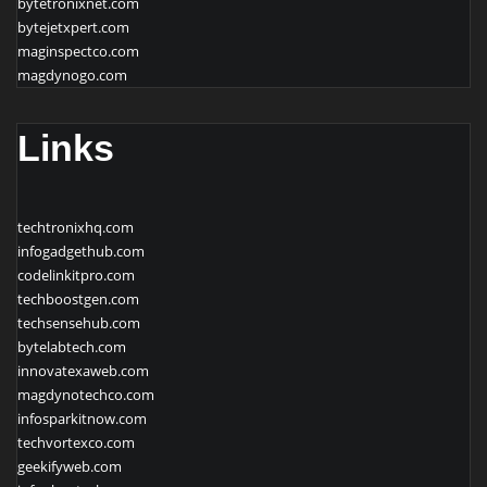
bytetronixnet.com
bytejetxpert.com
maginspectco.com
magdynogo.com
Links
techtronixhq.com
infogadgethub.com
codelinkitpro.com
techboostgen.com
techsensehub.com
bytelabtech.com
innovatexaweb.com
magdynotechco.com
infosparkitnow.com
techvortexco.com
geekifyweb.com