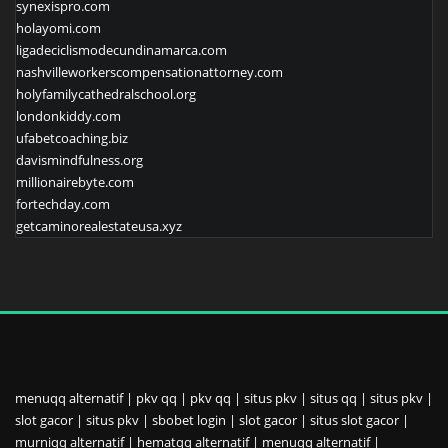
synexispro.com
holayomi.com
ligadeciclismodecundinamarca.com
nashvilleworkerscompensationattorney.com
holyfamilycathedralschool.org
londonkiddy.com
ufabetcoaching.biz
davismindfulness.org
millionairebyte.com
fortechday.com
getcaminorealestateusa.xyz
menuqq alternatif
|
pkv qq
|
pkv qq
|
situs pkv
|
situs qq
|
situs pkv
|
slot gacor
|
situs pkv
|
sbobet login
|
slot gacor
|
situs slot gacor
|
murniqq alternatif
|
hematqq alternatif
|
menuqq alternatif
|