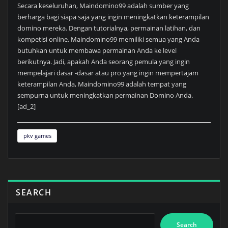
Secara keseluruhan, Maindomino99 adalah sumber yang
berharga bagi siapa saja yang ingin meningkatkan keterampilan
domino mereka. Dengan tutorialnya, permainan latihan, dan
kompetisi online, Maindomino99 memiliki semua yang Anda
butuhkan untuk membawa permainan Anda ke level
berikutnya. Jadi, apakah Anda seorang pemula yang ingin
mempelajari dasar -dasar atau pro yang ingin mempertajam
keterampilan Anda, Maindomino99 adalah tempat yang
sempurna untuk meningkatkan permainan Domino Anda.
[ad_2]
pkv games
SEARCH
Search