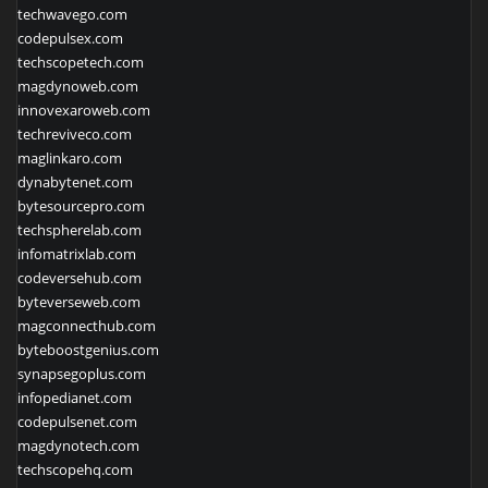
techwavego.com
codepulsex.com
techscopetech.com
magdynoweb.com
innovexaroweb.com
techreviveco.com
maglinkaro.com
dynabytenet.com
bytesourcepro.com
techspherelab.com
infomatrixlab.com
codeversehub.com
byteverseweb.com
magconnecthub.com
byteboostgenius.com
synapsegoplus.com
infopedianet.com
codepulsenet.com
magdynotech.com
techscopehq.com