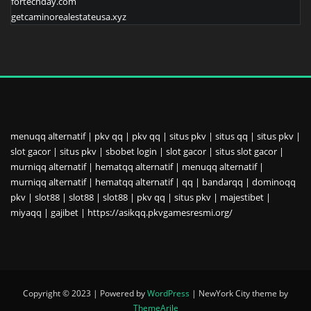
fortechday.com
getcaminorealestateusa.xyz
menuqq alternatif
|
pkv qq
|
pkv qq
|
situs pkv
|
situs qq
|
situs pkv
|
slot gacor
|
situs pkv
|
sbobet login
|
slot gacor
|
situs slot gacor
|
murniqq alternatif
|
hematqq alternatif
|
menuqq alternatif
|
murniqq alternatif
|
hematqq alternatif
|
qq
|
bandarqq
|
dominoqq
pkv
|
slot88
|
slot88
|
slot88
|
pkv qq
|
situs pkv
|
majestibet
|
miyaqq
|
gajibet
|
https://asikqq.pkvgamesresmi.org/
Copyright © 2023 | Powered by
WordPress
|
NewYork City theme by
ThemeArile