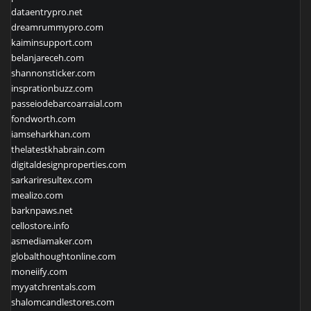
dataentrypro.net
dreamrummypro.com
kaiminsupport.com
belanjareceh.com
shannonsticker.com
insprationbuzz.com
passeiodebarcoarraial.com
fondworth.com
iamseharkhan.com
thelatestkhabrain.com
digitaldesignproperties.com
sarkariresultex.com
mealizo.com
barknpaws.net
cellostore.info
asmediamaker.com
globalthoughtonline.com
moneiify.com
myyatchrentals.com
shalomcandlestores.com