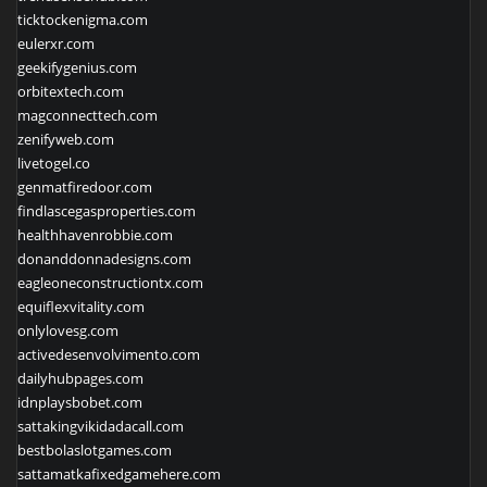
ticktockenigma.com
eulerxr.com
geekifygenius.com
orbitextech.com
magconnecttech.com
zenifyweb.com
livetogel.co
genmatfiredoor.com
findlascegasproperties.com
healthhavenrobbie.com
donanddonnadesigns.com
eagleoneconstructiontx.com
equiflexvitality.com
onlylovesg.com
activedesenvolvimento.com
dailyhubpages.com
idnplaysbobet.com
sattakingvikidadacall.com
bestbolaslotgames.com
sattamatkafixedgamehere.com