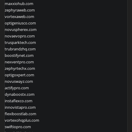
maxxiohub.com
zephyraweb.com
vortexaweb.com
optigeniusco.com
novuspherex.com
novaevopro.com
trusparktech.com
trubrandzhq.com
boostifynet.com
nexventpro.com
zephyrtechx.com
optigoxpert.com
novuswayz.com
actifypro.com
dynaboostx.com
instaflexco.com
innovistapro.com
flexiboostlab.com
vortexohqplus.com
swiftiopro.com