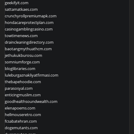
geekifyit.com
sattamatkaes.com
crunchyrollpremiumapk.com
hondacareprotectplan.com
casinogamblingcasino.com
towtimenews.com
draincleaningdirectory.com
baotangmythuathcm.com
jethukukburosu.com
somniumforge.com
bloglibraries.com
luleburgaznakliyatfirmasi.com
thebapehoodie.com
parasosyal.com
enticingmuslim.com
goodhealthsoundwealth.com
elenapoems.com
hellmouseretro.com
fcsabatehran.com
dogemutants.com