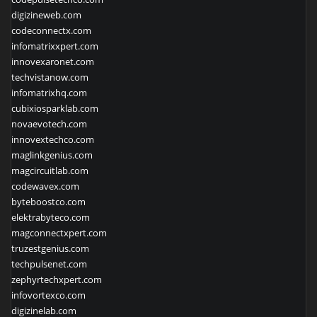
digizineweb.com
codeconnectx.com
infomatrixxpert.com
innovexaronet.com
techvistanow.com
infomatrixhq.com
cubixiosparklab.com
novaevotech.com
innovextechco.com
maglinkgenius.com
magcircuitlab.com
codewavex.com
byteboostco.com
elektrabyteco.com
magconnectxpert.com
truzestgenius.com
techpulsenet.com
zephyrtechxpert.com
infovortexco.com
digizinelab.com