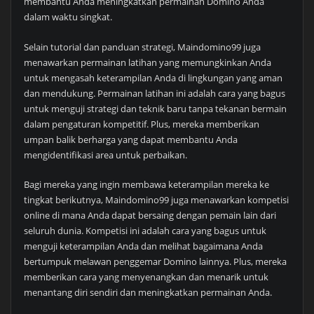
membantu Anda meningkatkan permainan Domino Anda
dalam waktu singkat.
Selain tutorial dan panduan strategi, Maindomino99 juga
menawarkan permainan latihan yang memungkinkan Anda
untuk mengasah keterampilan Anda di lingkungan yang aman
dan mendukung. Permainan latihan ini adalah cara yang bagus
untuk menguji strategi dan teknik baru tanpa tekanan bermain
dalam pengaturan kompetitif. Plus, mereka memberikan
umpan balik berharga yang dapat membantu Anda
mengidentifikasi area untuk perbaikan.
Bagi mereka yang ingin membawa keterampilan mereka ke
tingkat berikutnya, Maindomino99 juga menawarkan kompetisi
online di mana Anda dapat bersaing dengan pemain lain dari
seluruh dunia. Kompetisi ini adalah cara yang bagus untuk
menguji keterampilan Anda dan melihat bagaimana Anda
bertumpuk melawan penggemar Domino lainnya. Plus, mereka
memberikan cara yang menyenangkan dan menarik untuk
menantang diri sendiri dan meningkatkan permainan Anda.