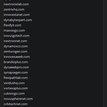
nextronixlab.com
zentrixhq.com
innovestanet.com
dynabytexpert.com
flexifyit.com
maxxiogo.com
novusgotech.com
nextronnet.com
dynamoxco.com
zenturogen.com
innovexaweb.com
brandioplus.com
dynawebpro.com
synapsegen.com
flexipathlab.com
vividushq.com
vortexaplus.com
cubixiogo.com
novuspherenet.com
orbitechnet.com