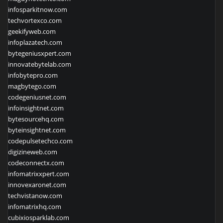
infosparkitnow.com
techvortexco.com
geekifyweb.com
infoplazatech.com
bytegeniusxpert.com
innovatebytelab.com
infobytepro.com
magbytego.com
codegeniusnet.com
infoinsightnet.com
bytesourcehq.com
byteinsightnet.com
codepulsetechco.com
digizineweb.com
codeconnectx.com
infomatrixxpert.com
innovexaronet.com
techvistanow.com
infomatrixhq.com
cubixiosparklab.com