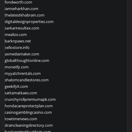
fondworth.com
iamseharkhan.com
thelatestkhabrain.com
digitaldesignproperties.com
sarkariresultex.com
mealizo.com
barknpaws.net
cellostore.info
asmediamaker.com
globalthoughtonline.com
moneiify.com
myyatchrentals.com
shalomcandlestores.com
geekifyit.com
sattamatkaes.com
crunchyrollpremiumapk.com
hondacareprotectplan.com
casinogamblingcasino.com
towtimenews.com
draincleaningdirectory.com
baotangmythuathcm.com