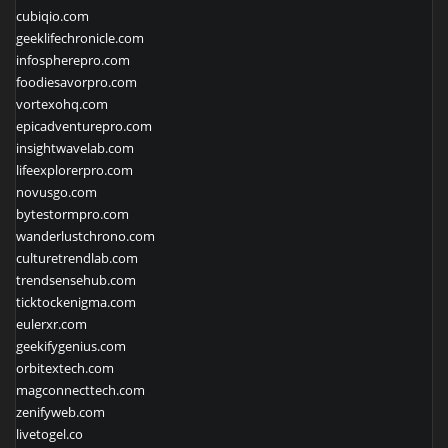
cubiqio.com
geeklifechronicle.com
infospherepro.com
foodiesavorpro.com
vortexohq.com
epicadventurepro.com
insightwavelab.com
lifeexplorerpro.com
novusgo.com
bytestormpro.com
wanderlustchrono.com
culturetrendlab.com
trendsensehub.com
ticktockenigma.com
eulerxr.com
geekifygenius.com
orbitextech.com
magconnecttech.com
zenifyweb.com
livetogel.co