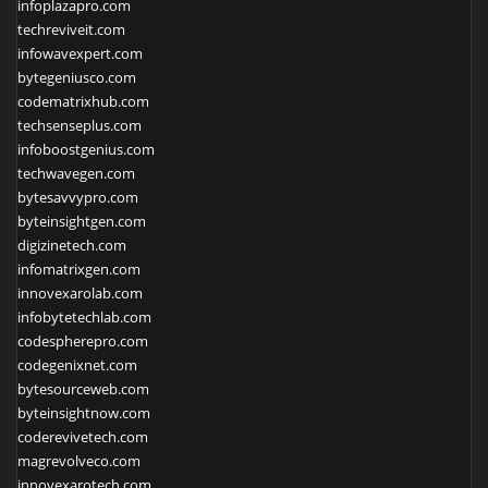
infoplazapro.com
techreviveit.com
infowavexpert.com
bytegeniusco.com
codematrixhub.com
techsenseplus.com
infoboostgenius.com
techwavegen.com
bytesavvypro.com
byteinsightgen.com
digizinetech.com
infomatrixgen.com
innovexarolab.com
infobytetechlab.com
codespherepro.com
codegenixnet.com
bytesourceweb.com
byteinsightnow.com
coderevivetech.com
magrevolveco.com
innovexarotech.com