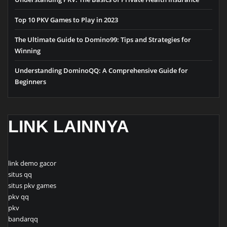
Top 10 PKV Games to Play in 2023
The Ultimate Guide to Domino99: Tips and Strategies for
Winning
Understanding DominoQQ: A Comprehensive Guide for
Beginners
LINK LAINNYA
link demo gacor
situs qq
situs pkv games
pkv qq
pkv
bandarqq