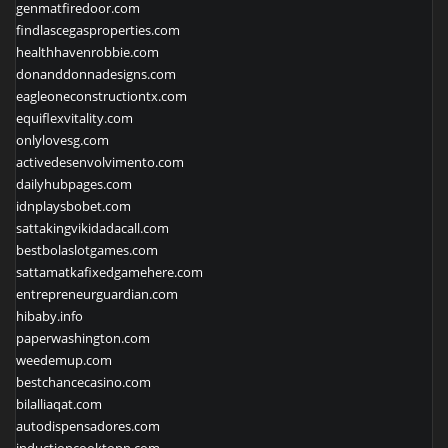
genmatfiredoor.com
findlascegasproperties.com
healthhavenrobbie.com
donanddonnadesigns.com
eagleoneconstructiontx.com
equiflexvitality.com
onlylovesg.com
activedesenvolvimento.com
dailyhubpages.com
idnplaysbobet.com
sattakingvikidadacall.com
bestbolaslotgames.com
sattamatkafixedgamehere.com
entrepreneurguardian.com
hibaby.info
paperwashington.com
weedemup.com
bestchancecasino.com
bilalliaqat.com
autodispensadores.com