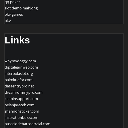
qq poker
slot demo mahjong
pkv games
pkv
Links
whymydoggy.com
digitalearnweb.com
interbolaslot.org
palmkuafor.com
dataentrypro.net
dreamrummypro.com
kaiminsupport.com
belanjareceh.com
shannonsticker.com
insprationbuzz.com
passeiodebarcoarraial.com