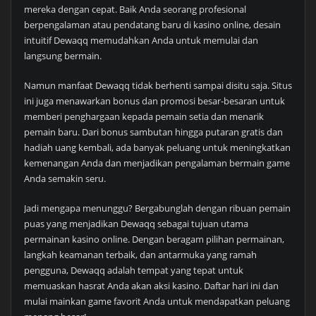
mereka dengan cepat. Baik Anda seorang profesional
berpengalaman atau pendatang baru di kasino online, desain
intuitif Dewaqq memudahkan Anda untuk memulai dan
langsung bermain.
Namun manfaat Dewaqq tidak berhenti sampai disitu saja. Situs
ini juga menawarkan bonus dan promosi besar-besaran untuk
memberi penghargaan kepada pemain setia dan menarik
pemain baru. Dari bonus sambutan hingga putaran gratis dan
hadiah uang kembali, ada banyak peluang untuk meningkatkan
kemenangan Anda dan menjadikan pengalaman bermain game
Anda semakin seru.
Jadi mengapa menunggu? Bergabunglah dengan ribuan pemain
puas yang menjadikan Dewaqq sebagai tujuan utama
permainan kasino online. Dengan beragam pilihan permainan,
langkah keamanan terbaik, dan antarmuka yang ramah
pengguna, Dewaqq adalah tempat yang tepat untuk
memuaskan hasrat Anda akan aksi kasino. Daftar hari ini dan
mulai mainkan game favorit Anda untuk mendapatkan peluang