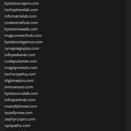
bytesourcepro.com
techspherelab.com
infomatrixlab.com
codeversehub.com
byteverseweb.com
magconnecthub.com
byteboostgenius.com
synapsegoplus.com
infopedianet.com
codepulsenet.com
magdynotech.com
techscopehq.com
digizineplus.com
innovexaro.com
bytesourcelab.com
infosparknet.com
maxxifyitnow.com
quixifynow.com
zephyruspro.com
optipathx.com