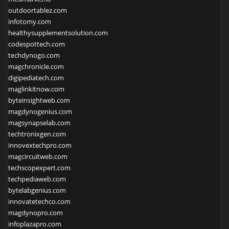
outdoortablez.com
infotomy.com
healthysupplementsolution.com
codespottech.com
techdynogo.com
magchronicle.com
digipediatech.com
maglinkitnow.com
byteinsightweb.com
magdynogenius.com
magsynapselab.com
techtronixgen.com
innovextechpro.com
magcircuitweb.com
techscopexpert.com
techpediaweb.com
bytelabgenius.com
innovatetechco.com
magdynopro.com
infoplazapro.com