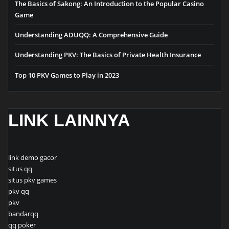
The Basics of Sakong: An Introduction to the Popular Casino
Game
Understanding ADUQQ: A Comprehensive Guide
Understanding PKV: The Basics of Private Health Insurance
Top 10 PKV Games to Play in 2023
LINK LAINNYA
link demo gacor
situs qq
situs pkv games
pkv qq
pkv
bandarqq
qq poker