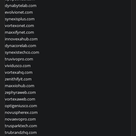
dynabytelab.com
evolvionet.com
synexisplus.com
vortexonet.com
maxxifynet.com
innovexahub.com
dynacorelab.com
synexistechco.com
truvivopro.com
vividusco.com
vortexahq.com
zenithifyit.com
maxxiohub.com
zephyraweb.com
vortexaweb.com
optigeniusco.com
novuspherex.com
novaevopro.com
trusparktech.com
trubrandzhq.com