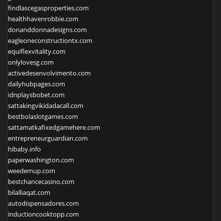
findlascegasproperties.com
healthhavenrobbie.com
donanddonnadesigns.com
eagleoneconstructiontx.com
equiflexvitality.com
onlylovesg.com
activedesenvolvimento.com
dailyhubpages.com
idnplaysbobet.com
sattakingvikidadacall.com
bestbolaslotgames.com
sattamatkafixedgamehere.com
entrepreneurguardian.com
hibaby.info
paperwashington.com
weedemup.com
bestchancecasino.com
bilalliaqat.com
autodispensadores.com
inductioncooktopp.com