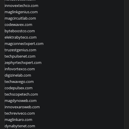
innovextechco.com
maglinkgenius.com
magcircuitlab.com
codewavex.com
byteboostco.com
elektrabyteco.com
magconnectxpert.com
truzestgenius.com
techpulsenet.com
zephyrtechxpert.com
infovortexco.com
digizinelab.com
techwavego.com
codepulsex.com
techscopetech.com
magdynoweb.com
innovexaroweb.com
techreviveco.com
maglinkaro.com
dynabytenet.com