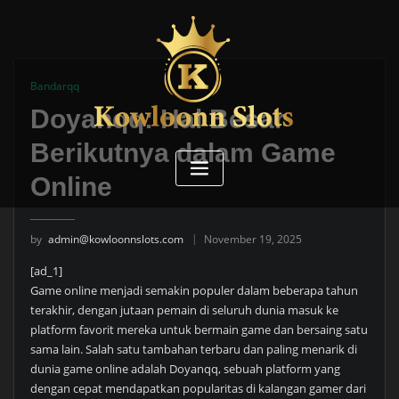
Skip
to
content
Bandarqq
Doyanqq: Hal Besar
Berikutnya dalam Game
Online
by
admin@kowloonnslots.com
November 19, 2025
[ad_1]
Game online menjadi semakin populer dalam beberapa tahun
terakhir, dengan jutaan pemain di seluruh dunia masuk ke
platform favorit mereka untuk bermain game dan bersaing satu
sama lain. Salah satu tambahan terbaru dan paling menarik di
dunia game online adalah Doyanqq, sebuah platform yang
dengan cepat mendapatkan popularitas di kalangan gamer dari