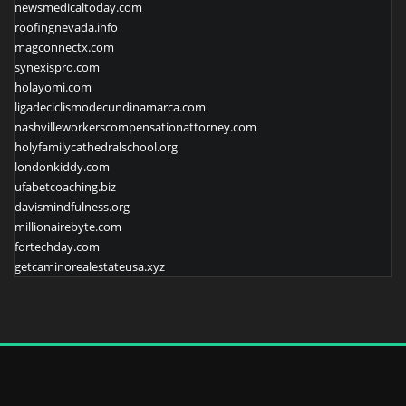
newsmedicaltoday.com
roofingnevada.info
magconnectx.com
synexispro.com
holayomi.com
ligadeciclismodecundinamarca.com
nashvilleworkerscompensationattorney.com
holyfamilycathedralschool.org
londonkiddy.com
ufabetcoaching.biz
davismindfulness.org
millionairebyte.com
fortechday.com
getcaminorealestateusa.xyz