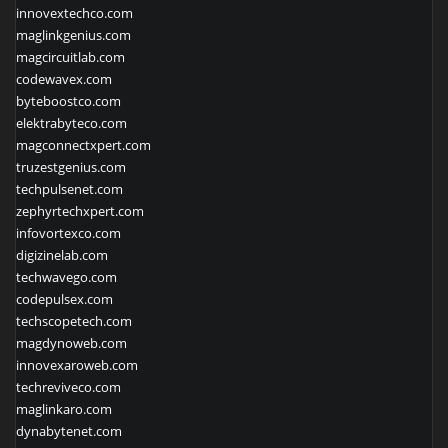
innovextechco.com
maglinkgenius.com
magcircuitlab.com
codewavex.com
byteboostco.com
elektrabyteco.com
magconnectxpert.com
truzestgenius.com
techpulsenet.com
zephyrtechxpert.com
infovortexco.com
digizinelab.com
techwavego.com
codepulsex.com
techscopetech.com
magdynoweb.com
innovexaroweb.com
techreviveco.com
maglinkaro.com
dynabytenet.com