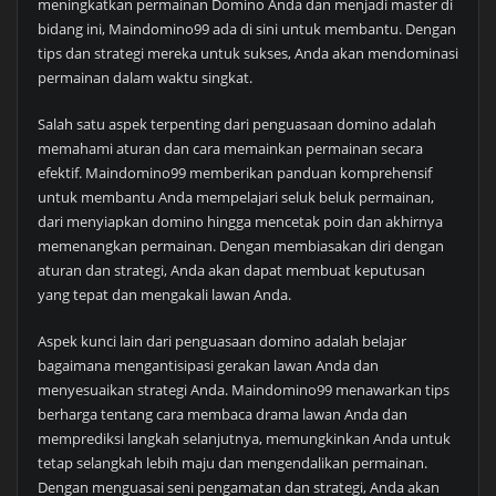
meningkatkan permainan Domino Anda dan menjadi master di
bidang ini, Maindomino99 ada di sini untuk membantu. Dengan
tips dan strategi mereka untuk sukses, Anda akan mendominasi
permainan dalam waktu singkat.
Salah satu aspek terpenting dari penguasaan domino adalah
memahami aturan dan cara memainkan permainan secara
efektif. Maindomino99 memberikan panduan komprehensif
untuk membantu Anda mempelajari seluk beluk permainan,
dari menyiapkan domino hingga mencetak poin dan akhirnya
memenangkan permainan. Dengan membiasakan diri dengan
aturan dan strategi, Anda akan dapat membuat keputusan
yang tepat dan mengakali lawan Anda.
Aspek kunci lain dari penguasaan domino adalah belajar
bagaimana mengantisipasi gerakan lawan Anda dan
menyesuaikan strategi Anda. Maindomino99 menawarkan tips
berharga tentang cara membaca drama lawan Anda dan
memprediksi langkah selanjutnya, memungkinkan Anda untuk
tetap selangkah lebih maju dan mengendalikan permainan.
Dengan menguasai seni pengamatan dan strategi, Anda akan