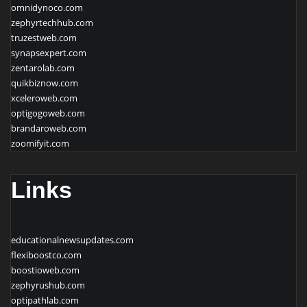
omnidynoco.com
zephyrtechhub.com
truzestweb.com
synapsexpert.com
zentarolab.com
quikbiznow.com
xceleroweb.com
optigogoweb.com
brandaroweb.com
zoomifyit.com
Links
educationalnewsupdates.com
flexiboostco.com
boostioweb.com
zephyrushub.com
optipathlab.com