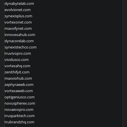
dynabytelab.com
evolvionet.com
synexisplus.com
vortexonet.com
maxxifynet.com
innovexahub.com
dynacorelab.com
synexistechco.com
truvivopro.com
vividusco.com
vortexahq.com
zenithifyit.com
maxxiohub.com
zephyraweb.com
vortexaweb.com
optigeniusco.com
novuspherex.com
novaevopro.com
trusparktech.com
trubrandzhq.com