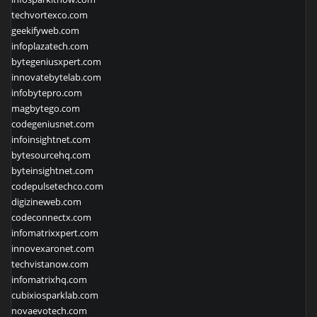
techvortexco.com
geekifyweb.com
infoplazatech.com
bytegeniusxpert.com
innovatebytelab.com
infobytepro.com
magbytego.com
codegeniusnet.com
infoinsightnet.com
bytesourcehq.com
byteinsightnet.com
codepulsetechco.com
digizineweb.com
codeconnectx.com
infomatrixxpert.com
innovexaronet.com
techvistanow.com
infomatrixhq.com
cubixiosparklab.com
novaevotech.com