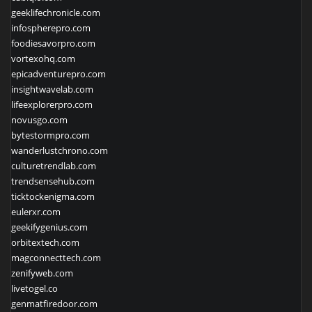
geeklifechronicle.com
infospherepro.com
foodiesavorpro.com
vortexohq.com
epicadventurepro.com
insightwavelab.com
lifeexplorerpro.com
novusgo.com
bytestormpro.com
wanderlustchrono.com
culturetrendlab.com
trendsensehub.com
ticktockenigma.com
eulerxr.com
geekifygenius.com
orbitextech.com
magconnecttech.com
zenifyweb.com
livetogel.co
genmatfiredoor.com