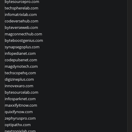
bytesourcepro.com
techspherelab.com
infomatrixlab.com
codeversehub.com
byteverseweb.com
magconnecthub.com
byteboostgenius.com
synapsegoplus.com
infopedianet.com
codepulsenet.com
magdynotech.com
techscopehq.com
digizineplus.com
innovexaro.com
bytesourcelab.com
infosparknet.com
maxxifyitnow.com
quixifynow.com
zephyruspro.com
optipathx.com
nextronixlab.com