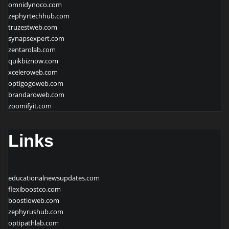
omnidynoco.com
zephyrtechhub.com
truzestweb.com
synapsexpert.com
zentarolab.com
quikbiznow.com
xceleroweb.com
optigogoweb.com
brandaroweb.com
zoomifyit.com
Links
educationalnewsupdates.com
flexiboostco.com
boostioweb.com
zephyrushub.com
optipathlab.com