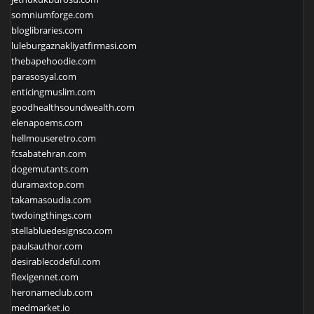
somniumforge.com
bloglibraries.com
luleburgaznakliyatfirmasi.com
thebapehoodie.com
parasosyal.com
enticingmuslim.com
goodhealthsoundwealth.com
elenapoems.com
hellmouseretro.com
fcsabatehran.com
dogemutants.com
duramaxtop.com
takamasoudia.com
twdoingthings.com
stellabluedesignsco.com
paulsauthor.com
desirablecodeful.com
flexigennet.com
heronameclub.com
medmarket.io