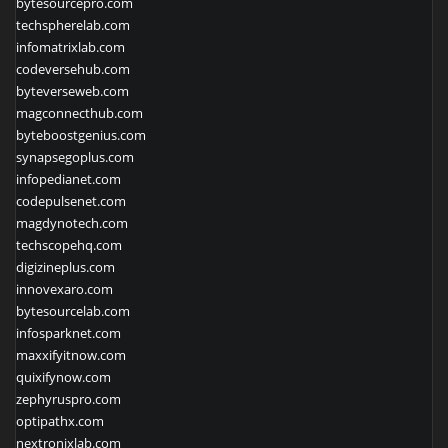
bytesourcepro.com
techspherelab.com
infomatrixlab.com
codeversehub.com
byteverseweb.com
magconnecthub.com
byteboostgenius.com
synapsegoplus.com
infopedianet.com
codepulsenet.com
magdynotech.com
techscopehq.com
digizineplus.com
innovexaro.com
bytesourcelab.com
infosparknet.com
maxxifyitnow.com
quixifynow.com
zephyruspro.com
optipathx.com
nextronixlab.com