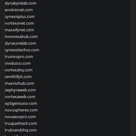
dynabytelab.com
evolvionet.com
synexisplus.com
vortexonet.com
maxxifynet.com
innovexahub.com
dynacorelab.com
synexistechco.com
truvivopro.com
vividusco.com
vortexahq.com
zenithifyit.com
maxxiohub.com
zephyraweb.com
vortexaweb.com
optigeniusco.com
novuspherex.com
novaevopro.com
trusparktech.com
trubrandzhq.com