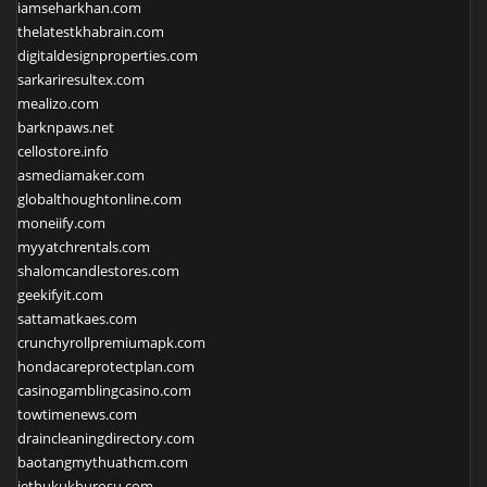
iamseharkhan.com
thelatestkhabrain.com
digitaldesignproperties.com
sarkariresultex.com
mealizo.com
barknpaws.net
cellostore.info
asmediamaker.com
globalthoughtonline.com
moneiify.com
myyatchrentals.com
shalomcandlestores.com
geekifyit.com
sattamatkaes.com
crunchyrollpremiumapk.com
hondacareprotectplan.com
casinogamblingcasino.com
towtimenews.com
draincleaningdirectory.com
baotangmythuathcm.com
jethukukburosu.com