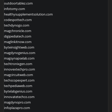
outdoortablez.com
infotomy.com
healthysupplementsolution.com
codespottech.com
techdynogo.com
magchronicle.com
digipediatech.com
maglinkitnow.com
byteinsightweb.com
magdynogenius.com
magsynapselab.com
techtronixgen.com
innovextechpro.com
magcircuitweb.com
techscopexpert.com
techpediaweb.com
bytelabgenius.com
innovatetechco.com
magdynopro.com
infoplazapro.com