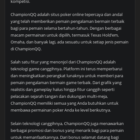
kompetisi.
ChampionQQ adalah situs poker online tepercaya dan andal
yang telah memberikan pemain pengalaman bermain terbaik
bagi para pemain selama bertahun-tahun. Dengan berbagai
macam permainan untuk dipilih, termasuk Texas Hold’em,
Omaha, dan banyak lagi, ada sesuatu untuk setiap jenis pemain
di ChampionQQ.
Salah satu fitur yang menonjol dari ChampionQQ adalah
teknologi game canggihnya. Platform ini terus memperbarui
dan meningkatkan perangkat lunaknya untuk memberi para
pemain pengalaman bermain game terbaik. Dari grafik yang
realistis dan gameplay halus hingga fitur canggih seperti
pelacakan sejarah tangan dan dukungan multi-meja,
ChampionQQ memiliki semua yang Anda butuhkan untuk
membawa permainan poker Anda ke level berikutnya.
Selain teknologi canggihnya, ChampionQQ juga menawarkan
berbagai promosi dan bonus yang menarik bagi para pemain
untuk memanfaatkannya. Dari bonus selamat datang bagi