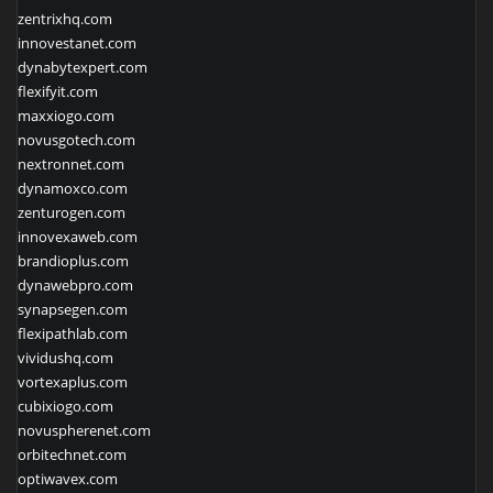
zentrixhq.com
innovestanet.com
dynabytexpert.com
flexifyit.com
maxxiogo.com
novusgotech.com
nextronnet.com
dynamoxco.com
zenturogen.com
innovexaweb.com
brandioplus.com
dynawebpro.com
synapsegen.com
flexipathlab.com
vividushq.com
vortexaplus.com
cubixiogo.com
novuspherenet.com
orbitechnet.com
optiwavex.com