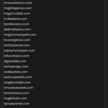
innovextechco.com
maglinkgenius.com
magcircuitlab.com
codewavex.com
byteboostco.com
elektrabyteco.com
magconnectxpert.com
truzestgenius.com
techpulsenet.com
zephyrtechxpert.com
infovortexco.com
digizinelab.com
techwavego.com
codepulsex.com
techscopetech.com
magdynoweb.com
innovexaroweb.com
techreviveco.com
maglinkaro.com
dynabytenet.com