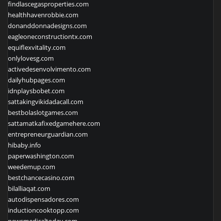
findlascegasproperties.com
healthhavenrobbie.com
donanddonnadesigns.com
eagleoneconstructiontx.com
equiflexvitality.com
onlylovesg.com
activedesenvolvimento.com
dailyhubpages.com
idnplaysbobet.com
sattakingvikidadacall.com
bestbolaslotgames.com
sattamatkafixedgamehere.com
entrepreneurguardian.com
hibaby.info
paperwashington.com
weedemup.com
bestchancecasino.com
bilalliaqat.com
autodispensadores.com
inductioncooktopp.com