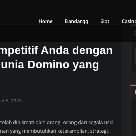
Home
Bandarqq
Slot
Casin
mpetitif Anda dengan
unia Domino yang
er 5, 2025
elah dinikmati oleh orang -orang dari segala usia
inan yang membutuhkan keterampilan, strategi,