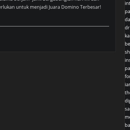
in
perlukan untuk menjadi Juara Domino Terbesar!
pa
da
d
ka
be
sh
in
pa
fo
i
th
di
sa
me
ba