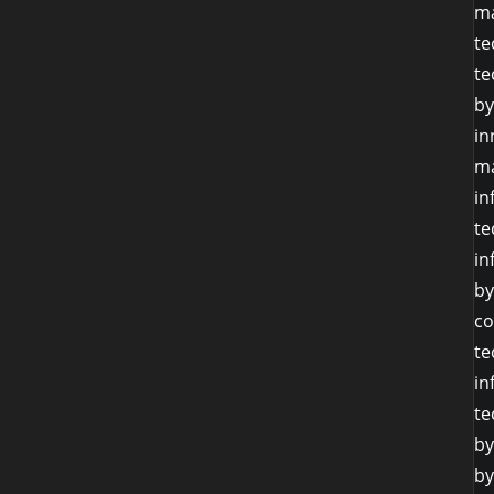
ma
te
te
by
in
m
in
te
in
by
co
te
in
t
by
by