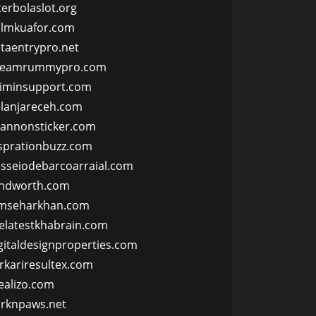
terbolaslot.org
lmkuafor.com
taentrypro.net
reamrummypro.com
iminsupport.com
lanjareceh.com
annonsticker.com
sprationbuzz.com
sseiodebarcoarraial.com
ndworth.com
amseharkhan.com
elatestkhabrain.com
gitaldesignproperties.com
rkariresultex.com
alizo.com
rknpaws.net