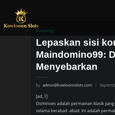
Skip
to
content
Bandarqq
Lepaskan sisi ko
Maindomino99: D
Menyebarkan
by
admin@kowloonnslots.com
Septemb
[ad_1]
Dominoes adalah permainan klasik yang t
selama berabad -abad. Ini adalah perma