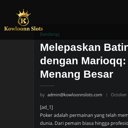
Skip
to
content
Bandarqq
Melepaskan Bati
dengan Marioqq:
Menang Besar
by
admin@kowloonnslots.com
October
[ad_1]
Poker adalah permainan yang telah memik
dunia. Dari pemain biasa hingga profes