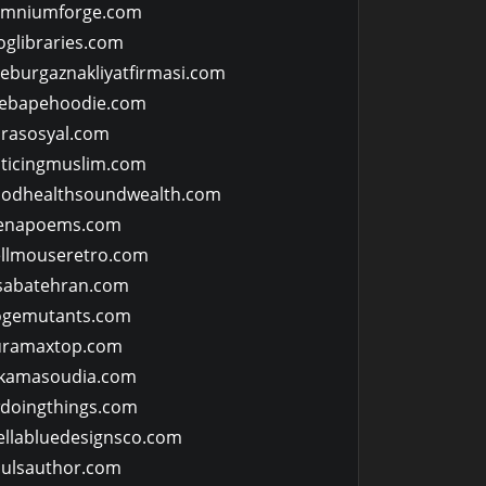
omniumforge.com
oglibraries.com
leburgaznakliyatfirmasi.com
ebapehoodie.com
rasosyal.com
ticingmuslim.com
odhealthsoundwealth.com
lenapoems.com
llmouseretro.com
sabatehran.com
ogemutants.com
uramaxtop.com
kamasoudia.com
doingthings.com
ellabluedesignsco.com
ulsauthor.com