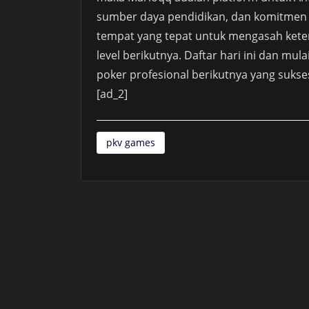
sumber daya pendidikan, dan komitmen 
tempat yang tepat untuk mengasah ket
level berikutnya. Daftar hari ini dan mu
poker profesional berikutnya yang sukse
[ad_2]
pkv games