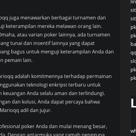
li
si
ioqq juga menawarkan berbagai turnamen dan
si
ji keterampilan mereka melawan orang lain.
pk
Omaha, atau varian poker lainnya, ada turnamen
pk
ng tunai dan insentif lainnya yang dapat
b
 yang bagus untuk menguji keterampilan Anda dan
qq
n pemain lain.
sl
pk
 Marioqq adalah komitmennya terhadap permainan
pk
nggunakan teknologi enkripsi terbaru untuk
 keuangan Anda selalu aman dan terlindungi.
ngan dan kolusi, Anda dapat percaya bahwa
arioqq adil dan jujur.
profesional poker Anda dan mulai menang besar,
w
nda. Dengan antarmuka yang ramah pengguna,