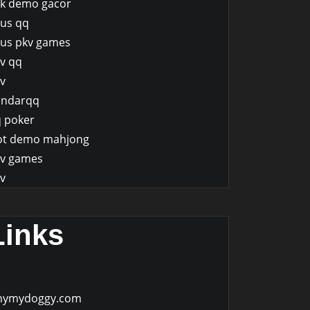
nk demo gacor
tus qq
tus pkv games
v qq
v
andarqq
 poker
ot demo mahjong
v games
v
Links
hymydoggy.com