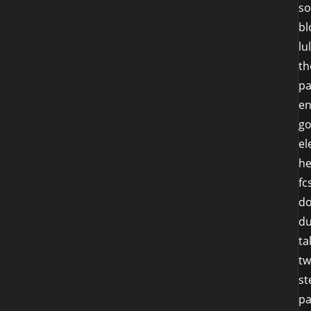
s
bl
lu
th
pa
en
go
e
he
fc
d
d
ta
tw
st
pa