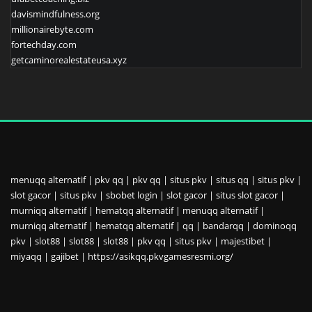
davismindfulness.org
millionairebyte.com
fortechday.com
getcaminorealestateusa.xyz
menuqq alternatif
|
pkv qq
|
pkv qq
|
situs pkv
|
situs qq
|
situs pkv
|
slot gacor
|
situs pkv
|
sbobet login
|
slot gacor
|
situs slot gacor
|
murniqq alternatif
|
hematqq alternatif
|
menuqq alternatif
|
murniqq alternatif
|
hematqq alternatif
|
qq
|
bandarqq
|
dominoqq
pkv
|
slot88
|
slot88
|
slot88
|
pkv qq
|
situs pkv
|
majestibet
|
miyaqq
|
gajibet
|
https://asikqq.pkvgamesresmi.org/