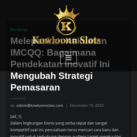
Skip
to
content
Bandarqq
Melepaskan Kekuatan
IMCQQ: Bagaimana
Pendekatan Inovatif Ini
Mengubah Strategi
Pemasaran
by
admin@kowloonnslots.com
December 19, 2025
[ad_1]
Dalam lingkungan bisnis yang serba cepat dan sangat
kompetitif saat ini, perusahaan terus mencari cara baru dan
inovatif untuk terhubung dengan audiens target mereka dan