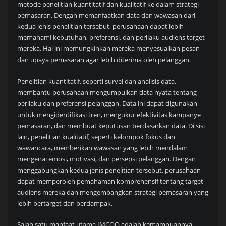
metode penelitian kuantitatif dan kualitatif ke dalam strategi
pemasaran. Dengan memanfaatkan data dan wawasan dari
kedua jenis penelitian tersebut, perusahaan dapat lebih
memahami kebutuhan, preferensi, dan perilaku audiens target
mereka. Hal ini memungkinkan mereka menyesuaikan pesan
dan upaya pemasaran agar lebih diterima oleh pelanggan.
Penelitian kuantitatif, seperti survei dan analisis data,
membantu perusahaan mengumpulkan data nyata tentang
perilaku dan preferensi pelanggan. Data ini dapat digunakan
untuk mengidentifikasi tren, mengukur efektivitas kampanye
pemasaran, dan membuat keputusan berdasarkan data. Di sisi
lain, penelitian kualitatif, seperti kelompok fokus dan
wawancara, memberikan wawasan yang lebih mendalam
mengenai emosi, motivasi, dan persepsi pelanggan. Dengan
menggabungkan kedua jenis penelitian tersebut, perusahaan
dapat memperoleh pemahaman komprehensif tentang target
audiens mereka dan mengembangkan strategi pemasaran yang
lebih bertarget dan berdampak.
Salah satu manfaat utama IMCQQ adalah kemampuannya