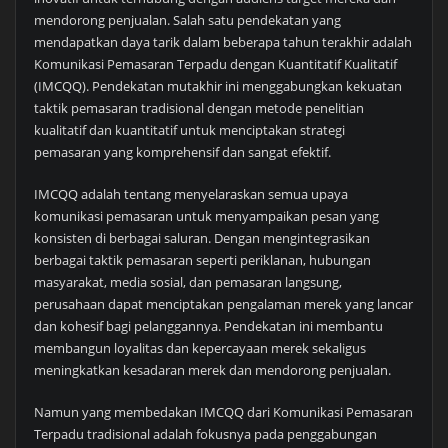
mendorong penjualan. Salah satu pendekatan yang
mendapatkan daya tarik dalam beberapa tahun terakhir adalah
Komunikasi Pemasaran Terpadu dengan Kuantitatif Kualitatif
(IMCQQ). Pendekatan mutakhir ini menggabungkan kekuatan
taktik pemasaran tradisional dengan metode penelitian
kualitatif dan kuantitatif untuk menciptakan strategi
pemasaran yang komprehensif dan sangat efektif.
IMCQQ adalah tentang menyelaraskan semua upaya
komunikasi pemasaran untuk menyampaikan pesan yang
konsisten di berbagai saluran. Dengan mengintegrasikan
berbagai taktik pemasaran seperti periklanan, hubungan
masyarakat, media sosial, dan pemasaran langsung,
perusahaan dapat menciptakan pengalaman merek yang lancar
dan kohesif bagi pelanggannya. Pendekatan ini membantu
membangun loyalitas dan kepercayaan merek sekaligus
meningkatkan kesadaran merek dan mendorong penjualan.
Namun yang membedakan IMCQQ dari Komunikasi Pemasaran
Terpadu tradisional adalah fokusnya pada penggabungan