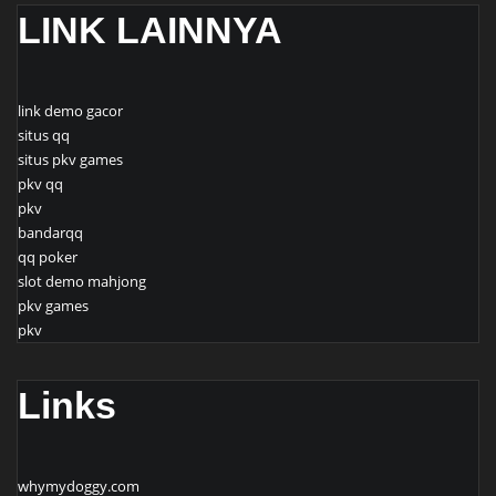
LINK LAINNYA
link demo gacor
situs qq
situs pkv games
pkv qq
pkv
bandarqq
qq poker
slot demo mahjong
pkv games
pkv
Links
whymydoggy.com