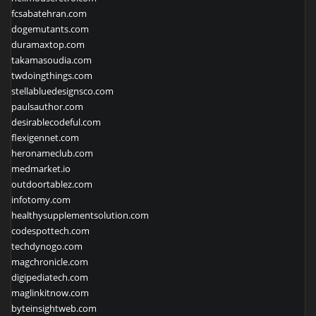
fcsabatehran.com
dogemutants.com
duramaxtop.com
takamasoudia.com
twdoingthings.com
stellabluedesignsco.com
paulsauthor.com
desirablecodeful.com
flexigennet.com
heronameclub.com
medmarket.io
outdoortablez.com
infotomy.com
healthysupplementsolution.com
codespottech.com
techdynogo.com
magchronicle.com
digipediatech.com
maglinkitnow.com
byteinsightweb.com