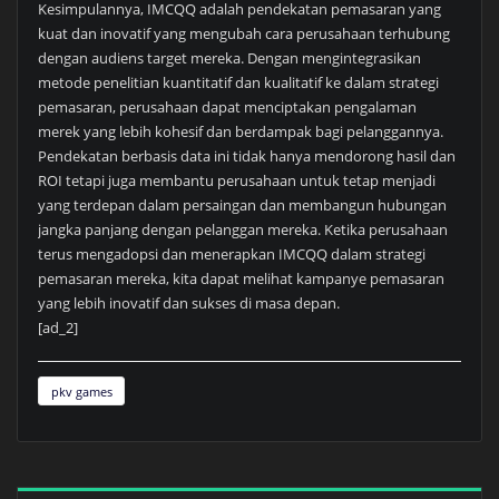
Kesimpulannya, IMCQQ adalah pendekatan pemasaran yang
kuat dan inovatif yang mengubah cara perusahaan terhubung
dengan audiens target mereka. Dengan mengintegrasikan
metode penelitian kuantitatif dan kualitatif ke dalam strategi
pemasaran, perusahaan dapat menciptakan pengalaman
merek yang lebih kohesif dan berdampak bagi pelanggannya.
Pendekatan berbasis data ini tidak hanya mendorong hasil dan
ROI tetapi juga membantu perusahaan untuk tetap menjadi
yang terdepan dalam persaingan dan membangun hubungan
jangka panjang dengan pelanggan mereka. Ketika perusahaan
terus mengadopsi dan menerapkan IMCQQ dalam strategi
pemasaran mereka, kita dapat melihat kampanye pemasaran
yang lebih inovatif dan sukses di masa depan.
[ad_2]
pkv games