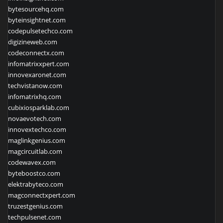
bytesourcehq.com
byteinsightnet.com
codepulsetechco.com
digizineweb.com
codeconnectx.com
infomatrixxpert.com
innovexaronet.com
techvistanow.com
infomatrixhq.com
cubixiosparklab.com
novaevotech.com
innovextechco.com
maglinkgenius.com
magcircuitlab.com
codewavex.com
byteboostco.com
elektrabyteco.com
magconnectxpert.com
truzestgenius.com
techpulsenet.com