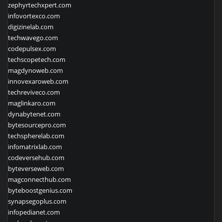
zephyrtechxpert.com
infovortexco.com
digizinelab.com
techwavego.com
codepulsex.com
techscopetech.com
magdynoweb.com
innovexaroweb.com
techreviveco.com
maglinkaro.com
dynabytenet.com
bytesourcepro.com
techspherelab.com
infomatrixlab.com
codeversehub.com
byteverseweb.com
magconnecthub.com
byteboostgenius.com
synapsegoplus.com
infopedianet.com