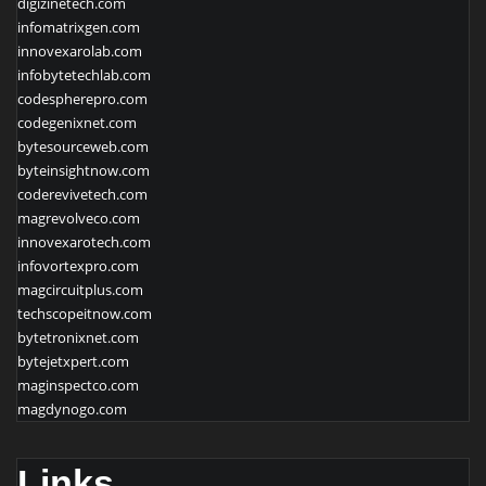
digizinetech.com
infomatrixgen.com
innovexarolab.com
infobytetechlab.com
codespherepro.com
codegenixnet.com
bytesourceweb.com
byteinsightnow.com
coderevivetech.com
magrevolveco.com
innovexarotech.com
infovortexpro.com
magcircuitplus.com
techscopeitnow.com
bytetronixnet.com
bytejetxpert.com
maginspectco.com
magdynogo.com
Links