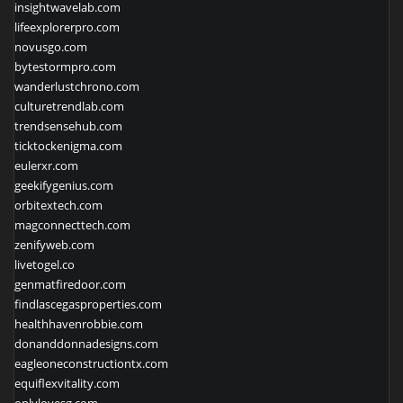
insightwavelab.com
lifeexplorerpro.com
novusgo.com
bytestormpro.com
wanderlustchrono.com
culturetrendlab.com
trendsensehub.com
ticktockenigma.com
eulerxr.com
geekifygenius.com
orbitextech.com
magconnecttech.com
zenifyweb.com
livetogel.co
genmatfiredoor.com
findlascegasproperties.com
healthhavenrobbie.com
donanddonnadesigns.com
eagleoneconstructiontx.com
equiflexvitality.com