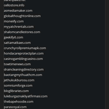
cellostore.info
asmediamaker.com
globalthoughtonline.com
moneiify.com
myyatchrentals.com
shalomcandlestores.com
geekifyit.com
sattamatkaes.com
crunchyrollpremiumapk.com
hondacareprotectplan.com
casinogamblingcasino.com
towtimenews.com
draincleaningdirectory.com
baotangmythuathcm.com
jethukukburosu.com
somniumforge.com
bloglibraries.com
luleburgaznakliyatfirmasi.com
thebapehoodie.com
parasosyal.com