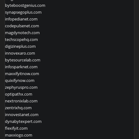
byteboostgenius.com
synapsegoplus.com
infopedianet.com
codepulsenet.com
magdynotech.com
techscopehq.com
digizineplus.com
innovexaro.com
bytesourcelab.com
infosparknet.com
maxxifyitnow.com
quixifynow.com
zephyruspro.com
optipathx.com
nextronixlab.com
zentrixhq.com
innovestanet.com
dynabytexpert.com
flexifyit.com
maxxiogo.com