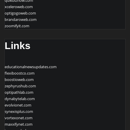
quikbiznow.com
xceleroweb.com
optigogoweb.com
brandaroweb.com
zoomifyit.com
Links
educationalnewsupdates.com
flexiboostco.com
boostioweb.com
zephyrushub.com
optipathlab.com
dynabytelab.com
evolvionet.com
synexisplus.com
vortexonet.com
maxxifynet.com