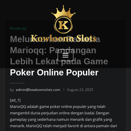
Skip
to
content
Bandarqq
Meluncurkan Rahasia
Marioqq: Pandangan
Lebih Lekat pada Game
Poker Online Populer
by
admin@kowloonnslots.com
August 23, 2025
[ad_1]
MarioQQ adalah game poker online populer yang telah
mengambil dunia perjudian online dengan badai. Dengan
gameplay yang sederhana namun menarik dan grafik yang
menarik, MarioQQ telah menjadi favorit di antara pemain dari