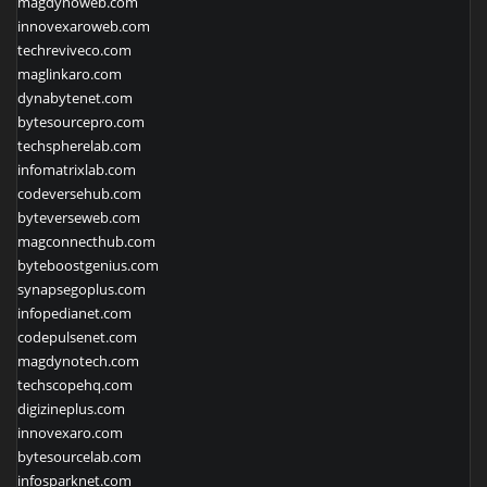
magdynoweb.com
innovexaroweb.com
techreviveco.com
maglinkaro.com
dynabytenet.com
bytesourcepro.com
techspherelab.com
infomatrixlab.com
codeversehub.com
byteverseweb.com
magconnecthub.com
byteboostgenius.com
synapsegoplus.com
infopedianet.com
codepulsenet.com
magdynotech.com
techscopehq.com
digizineplus.com
innovexaro.com
bytesourcelab.com
infosparknet.com