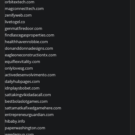
orbitextech.com
magconnecttech.com
zenifyweb.com
livetogel.co
genmatfiredoor.com
findlascegasproperties.com
healthhavenrobbie.com
donanddonnadesigns.com
eagleoneconstructiontx.com
equiflexvitality.com
onlylovesg.com
activedesenvolvimento.com
dailyhubpages.com
idnplaysbobet.com
sattakingvikidadacall.com
bestbolaslotgames.com
sattamatkafixedgamehere.com
entrepreneurguardian.com
hibaby.info
paperwashington.com
weedemup.com