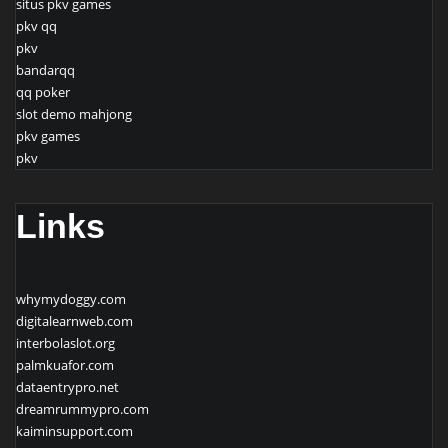
situs pkv games
pkv qq
pkv
bandarqq
qq poker
slot demo mahjong
pkv games
pkv
Links
whymydoggy.com
digitalearnweb.com
interbolaslot.org
palmkuafor.com
dataentrypro.net
dreamrummypro.com
kaiminsupport.com