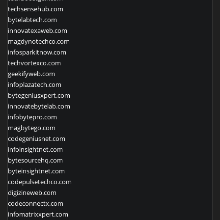
techsensehub.com
bytelabtech.com
innovatexaweb.com
magdynotechco.com
infosparkitnow.com
techvortexco.com
geekifyweb.com
infoplazatech.com
bytegeniusxpert.com
innovatebytelab.com
infobytepro.com
magbytego.com
codegeniusnet.com
infoinsightnet.com
bytesourcehq.com
byteinsightnet.com
codepulsetechco.com
digizineweb.com
codeconnectx.com
infomatrixxpert.com