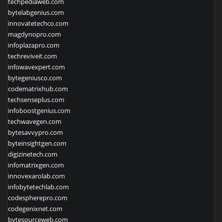
techpediaweb.com
bytelabgenius.com
innovatetechco.com
magdynopro.com
infoplazapro.com
techreviveit.com
infowavexpert.com
bytegeniusco.com
codematrixhub.com
techsenseplus.com
infoboostgenius.com
techwavegen.com
bytesavvypro.com
byteinsightgen.com
digizinetech.com
infomatrixgen.com
innovexarolab.com
infobytetechlab.com
codespherepro.com
codegenixnet.com
bytesourceweb.com