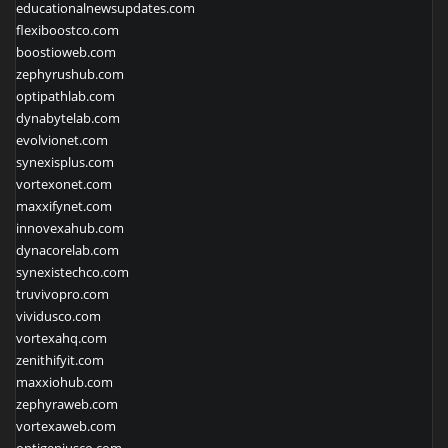
educationalnewsupdates.com
flexiboostco.com
boostioweb.com
zephyrushub.com
optipathlab.com
dynabytelab.com
evolvionet.com
synexisplus.com
vortexonet.com
maxxifynet.com
innovexahub.com
dynacorelab.com
synexistechco.com
truvivopro.com
vividusco.com
vortexahq.com
zenithifyit.com
maxxiohub.com
zephyraweb.com
vortexaweb.com