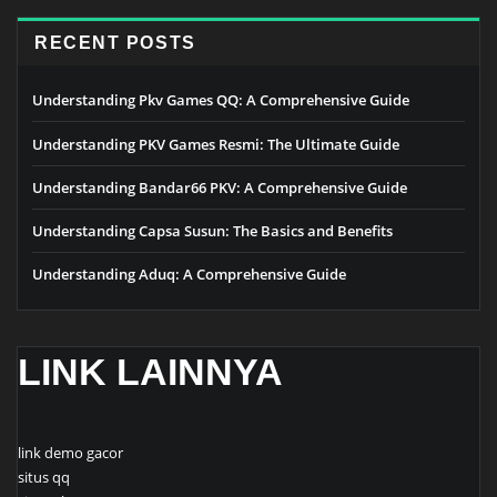
RECENT POSTS
Understanding Pkv Games QQ: A Comprehensive Guide
Understanding PKV Games Resmi: The Ultimate Guide
Understanding Bandar66 PKV: A Comprehensive Guide
Understanding Capsa Susun: The Basics and Benefits
Understanding Aduq: A Comprehensive Guide
LINK LAINNYA
link demo gacor
situs qq