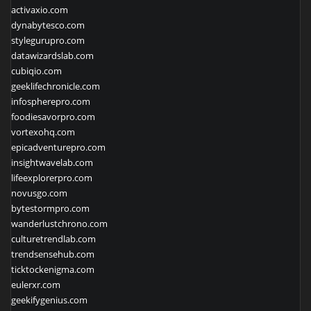
activaxio.com
dynabytesco.com
stylegurupro.com
datawizardslab.com
cubiqio.com
geeklifechronicle.com
infospherepro.com
foodiesavorpro.com
vortexohq.com
epicadventurepro.com
insightwavelab.com
lifeexplorerpro.com
novusgo.com
bytestormpro.com
wanderlustchrono.com
culturetrendlab.com
trendsensehub.com
ticktockenigma.com
eulerxr.com
geekifygenius.com