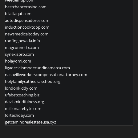
weedemup.com
bestchancecasino.com
bilalliaqat.com
autodispensadores.com
inductioncooktopp.com
newsmedicaltoday.com
roofingnevada.info
magconnectx.com
synexispro.com
holayomi.com
ligadeciclismodecundinamarca.com
nashvilleworkerscompensationattorney.com
holyfamilycathedralschool.org
londonkiddy.com
ufabetcoaching.biz
davismindfulness.org
millionairebyte.com
fortechday.com
getcaminorealestateusa.xyz