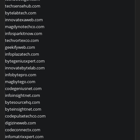
techsensehub.com
bytelabtech.com
innovatexaweb.com
magdynotechco.com
infosparkitnow.com
techvortexco.com
geekifyweb.com
infoplazatech.com
bytegeniusxpert.com
innovatebytelab.com
infobytepro.com
magbytego.com
codegeniusnet.com
infoinsightnet.com
bytesourcehq.com
byteinsightnet.com
codepulsetechco.com
digizineweb.com
codeconnectx.com
infomatrixxpert.com