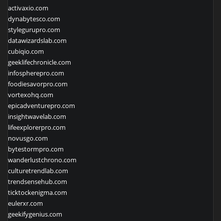
activaxio.com
dynabytesco.com
stylegurupro.com
datawizardslab.com
cubiqio.com
geeklifechronicle.com
infospherepro.com
foodiesavorpro.com
vortexohq.com
epicadventurepro.com
insightwavelab.com
lifeexplorerpro.com
novusgo.com
bytestormpro.com
wanderlustchrono.com
culturetrendlab.com
trendsensehub.com
ticktockenigma.com
eulerxr.com
geekifygenius.com