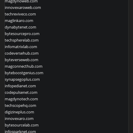
magdynoweb.com
innovexaroweb.com
techreviveco.com
maglinkaro.com
dynabytenet.com
bytesourcepro.com
techspherelab.com
infomatrixlab.com
codeversehub.com
byteverseweb.com
magconnecthub.com
byteboostgenius.com
synapsegoplus.com
infopedianet.com
codepulsenet.com
magdynotech.com
techscopehq.com
digizineplus.com
innovexaro.com
bytesourcelab.com
infosparknet.com