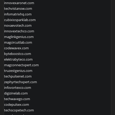
innovexaronet.com
techvistanow.com
infomatrixhq.com
cubixiosparklab.com
novaevotech.com
innovextechco.com
maglinkgenius.com
magcircuitlab.com
codewavex.com
byteboostco.com
elektrabyteco.com
magconnectxpert.com
truzestgenius.com
techpulsenet.com
zephyrtechxpert.com
infovortexco.com
digizinelab.com
techwavego.com
codepulsex.com
techscopetech.com