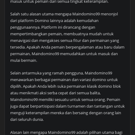
masuk untuk pemain dari semua tingkat keterampilan.
Salah satu alasan utama mengapa Maindomino99 menonjol
dari platform Domino lainnya adalah kemudahan
penggunaannya. Platform ini dirancang dengan
mempertimbangkan pemain, membuatnya mudah untuk
menavigasi dan mengakses semua fitur dan permainan yang
tersedia. Apakah Anda pemain berpengalaman atau baru dalam
permainan, Maindomino99 memudahkan untuk masuk dan
mulai bermain.
Selain antarmuka yang ramah pengguna, Maindomino99
menawarkan berbagai permainan dan variasi domino untuk
dipilih. Apakah Anda lebih suka permainan klasik domino blok
atau menikmati aksi serba cepat dari semua balita,
Maindomino99 memiliki sesuatu untuk semua orang. Pemain
juga dapat berpartisipasi dalam turnamen dan tantangan untuk
menguji keterampilan mereka dan bersaing dengan orang lain
dari seluruh dunia.
Alasan lain mengapa Maindomino99 adalah pilihan utama bagi