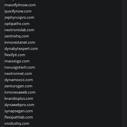
maxxifyitnow.com
quixifynow.com
zephyruspro.com
optipathx.com
nextronixlab.com
zentrixhq.com
innovestanet.com
dynabytexpert.com
flexifyit.com
maxxiogo.com
novusgotech.com
nextronnet.com
dynamoxco.com
zenturogen.com
innovexaweb.com
brandioplus.com
dynawebpro.com
synapsegen.com
flexipathlab.com
vividushq.com