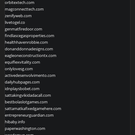
orbitextech.com
magconnecttech.com
zenifyweb.com
livetogel.co
genmatfiredoor.com
findlascegasproperties.com
healthhavenrobbie.com
donanddonnadesigns.com
eagleoneconstructiontx.com
equiflexvitality.com
onlylovesg.com
activedesenvolvimento.com
dailyhubpages.com
idnplaysbobet.com
sattakingvikidadacall.com
bestbolaslotgames.com
sattamatkafixedgamehere.com
entrepreneurguardian.com
hibaby.info
paperwashington.com