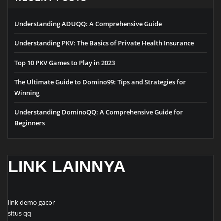
Understanding ADUQQ: A Comprehensive Guide
Understanding PKV: The Basics of Private Health Insurance
Top 10 PKV Games to Play in 2023
The Ultimate Guide to Domino99: Tips and Strategies for
Winning
Understanding DominoQQ: A Comprehensive Guide for
Beginners
LINK LAINNYA
link demo gacor
situs qq