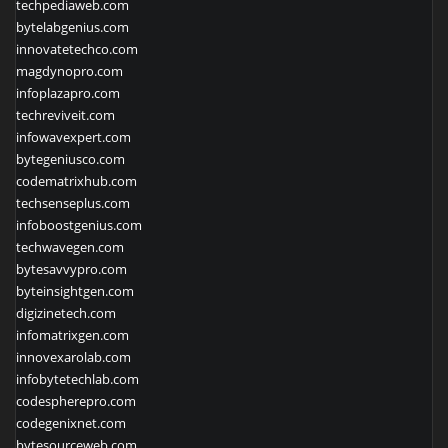
techpediaweb.com
bytelabgenius.com
innovatetechco.com
magdynopro.com
infoplazapro.com
techreviveit.com
infowavexpert.com
bytegeniusco.com
codematrixhub.com
techsenseplus.com
infoboostgenius.com
techwavegen.com
bytesavvypro.com
byteinsightgen.com
digizinetech.com
infomatrixgen.com
innovexarolab.com
infobytetechlab.com
codespherepro.com
codegenixnet.com
bytesourceweb.com