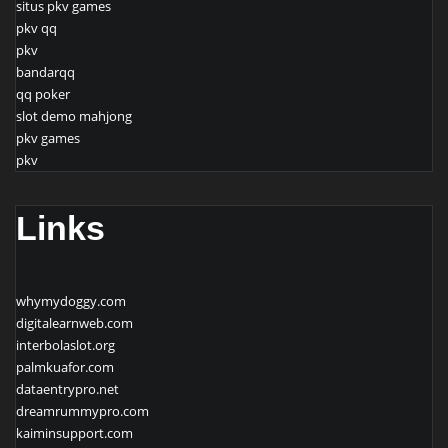
situs pkv games
pkv qq
pkv
bandarqq
qq poker
slot demo mahjong
pkv games
pkv
Links
whymydoggy.com
digitalearnweb.com
interbolaslot.org
palmkuafor.com
dataentrypro.net
dreamrummypro.com
kaiminsupport.com