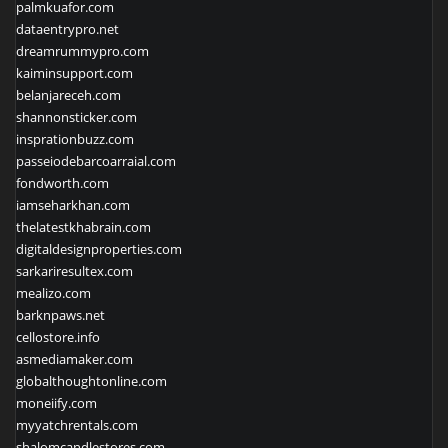
palmkuafor.com
dataentrypro.net
dreamrummypro.com
kaiminsupport.com
belanjareceh.com
shannonsticker.com
insprationbuzz.com
passeiodebarcoarraial.com
fondworth.com
iamseharkhan.com
thelatestkhabrain.com
digitaldesignproperties.com
sarkariresultex.com
mealizo.com
barknpaws.net
cellostore.info
asmediamaker.com
globalthoughtonline.com
moneiify.com
myyatchrentals.com
shalomcandlestores.com