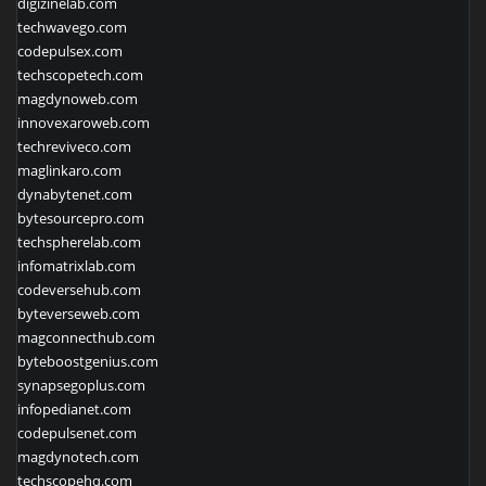
digizinelab.com
techwavego.com
codepulsex.com
techscopetech.com
magdynoweb.com
innovexaroweb.com
techreviveco.com
maglinkaro.com
dynabytenet.com
bytesourcepro.com
techspherelab.com
infomatrixlab.com
codeversehub.com
byteverseweb.com
magconnecthub.com
byteboostgenius.com
synapsegoplus.com
infopedianet.com
codepulsenet.com
magdynotech.com
techscopehq.com