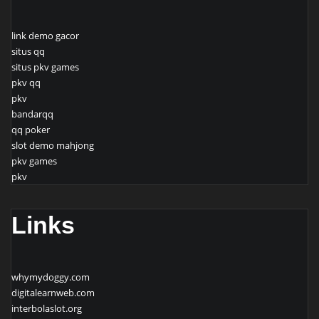
link demo gacor
situs qq
situs pkv games
pkv qq
pkv
bandarqq
qq poker
slot demo mahjong
pkv games
pkv
Links
whymydoggy.com
digitalearnweb.com
interbolaslot.org