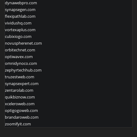
dynawebpro.com
synapsegen.com
flexipathlab.com
vividushq.com
vortexaplus.com
cubixiogo.com
novuspherenet.com
orbitechnet.com
optiwavex.com
omnidynoco.com
zephyrtechhub.com
truzestweb.com
synapsexpert.com
zentarolab.com
quikbiznow.com
xceleroweb.com
optigogoweb.com
brandaroweb.com
zoomifyit.com