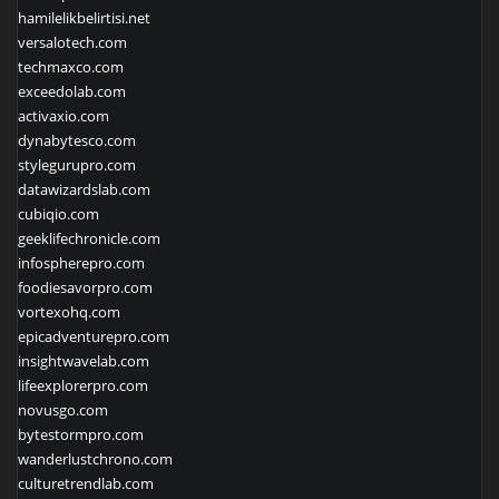
hamilelikbelirtisi.net
versalotech.com
techmaxco.com
exceedolab.com
activaxio.com
dynabytesco.com
stylegurupro.com
datawizardslab.com
cubiqio.com
geeklifechronicle.com
infospherepro.com
foodiesavorpro.com
vortexohq.com
epicadventurepro.com
insightwavelab.com
lifeexplorerpro.com
novusgo.com
bytestormpro.com
wanderlustchrono.com
culturetrendlab.com