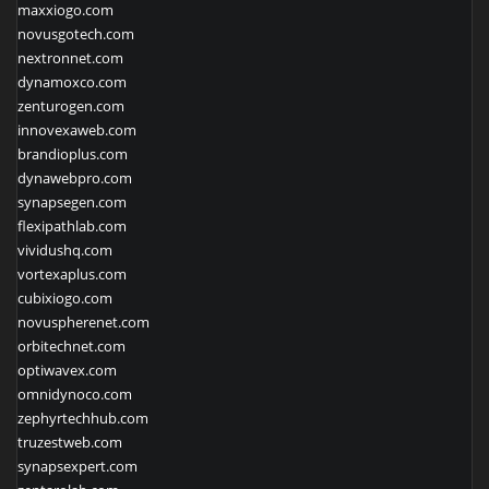
maxxiogo.com
novusgotech.com
nextronnet.com
dynamoxco.com
zenturogen.com
innovexaweb.com
brandioplus.com
dynawebpro.com
synapsegen.com
flexipathlab.com
vividushq.com
vortexaplus.com
cubixiogo.com
novuspherenet.com
orbitechnet.com
optiwavex.com
omnidynoco.com
zephyrtechhub.com
truzestweb.com
synapsexpert.com