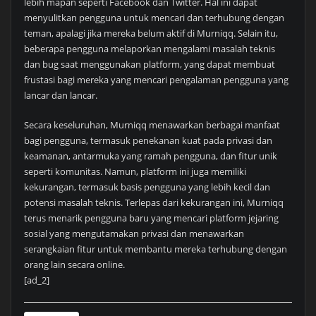
lebih mapan seperti Facebook dan Twitter. Hal ini dapat
menyulitkan pengguna untuk mencari dan terhubung dengan
teman, apalagi jika mereka belum aktif di Murniqq. Selain itu,
beberapa pengguna melaporkan mengalami masalah teknis
dan bug saat menggunakan platform, yang dapat membuat
frustasi bagi mereka yang mencari pengalaman pengguna yang
lancar dan lancar.
Secara keseluruhan, Murniqq menawarkan berbagai manfaat
bagi pengguna, termasuk penekanan kuat pada privasi dan
keamanan, antarmuka yang ramah pengguna, dan fitur unik
seperti komunitas. Namun, platform ini juga memiliki
kekurangan, termasuk basis pengguna yang lebih kecil dan
potensi masalah teknis. Terlepas dari kekurangan ini, Murniqq
terus menarik pengguna baru yang mencari platform jejaring
sosial yang mengutamakan privasi dan menawarkan
serangkaian fitur untuk membantu mereka terhubung dengan
orang lain secara online.
[ad_2]