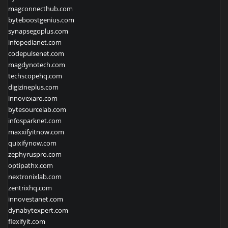
magconnecthub.com
byteboostgenius.com
synapsegoplus.com
infopedianet.com
codepulsenet.com
magdynotech.com
techscopehq.com
digizineplus.com
innovexaro.com
bytesourcelab.com
infosparknet.com
maxxifyitnow.com
quixifynow.com
zephyruspro.com
optipathx.com
nextronixlab.com
zentrixhq.com
innovestanet.com
dynabytexpert.com
flexifyit.com