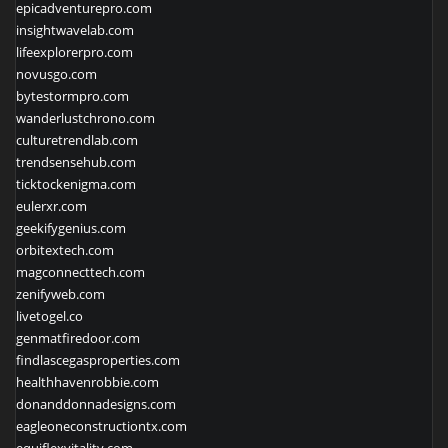
epicadventurepro.com
insightwavelab.com
lifeexplorerpro.com
novusgo.com
bytestormpro.com
wanderlustchrono.com
culturetrendlab.com
trendsensehub.com
ticktockenigma.com
eulerxr.com
geekifygenius.com
orbitextech.com
magconnecttech.com
zenifyweb.com
livetogel.co
genmatfiredoor.com
findlascegasproperties.com
healthhavenrobbie.com
donanddonnadesigns.com
eagleoneconstructiontx.com