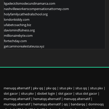
ligadeciclismodecundinamarca.com
nashvilleworkerscompensationattorney.com
holyfamilycathedralschool.org
londonkiddy.com
ufabetcoaching.biz
davismindfulness.org
millionairebyte.com
fortechday.com
getcaminorealestateusa.xyz
menuqq alternatif
|
pkv qq
|
pkv qq
|
situs pkv
|
situs qq
|
situs pkv
|
slot gacor
|
situs pkv
|
sbobet login
|
slot gacor
|
situs slot gacor
|
murniqq alternatif
|
hematqq alternatif
|
menuqq alternatif
|
murniqq alternatif
|
hematqq alternatif
|
qq
|
bandarqq
|
dominoqq