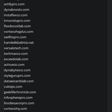
actifypro.com
dynaboostx.com
instaflexco.com
innovistapro.com
flexiboostlab.com
vortexohqplus.com
swiftiopro.com
hamilelikbelirtisi.net
versalotech.com
techmaxco.com
exceedolab.com
activaxio.com
dynabytesco.com
stylegurupro.com
datawizardslab.com
cubiqio.com
geeklifechronicle.com
infospherepro.com
foodiesavorpro.com
vortexohq.com