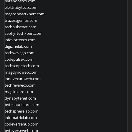
byteboostco.com
elektrabyteco.com
magconnectxpert.com
truzestgenius.com
techpulsenet.com
zephyrtechxpert.com
infovortexco.com
digizinelab.com
techwavego.com
codepulsex.com
techscopetech.com
magdynoweb.com
innovexaroweb.com
techreviveco.com
maglinkaro.com
dynabytenet.com
bytesourcepro.com
techspherelab.com
infomatrixlab.com
codeversehub.com
byteverseweb.com