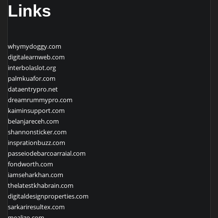
Links
whymydoggy.com
digitalearnweb.com
interbolaslot.org
palmkuafor.com
dataentrypro.net
dreamrummypro.com
kaiminsupport.com
belanjareceh.com
shannonsticker.com
insprationbuzz.com
passeiodebarcoarraial.com
fondworth.com
iamseharkhan.com
thelatestkhabrain.com
digitaldesignproperties.com
sarkariresultex.com
mealizo.com