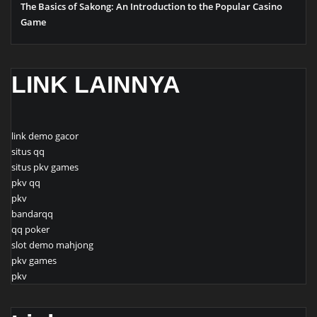
The Basics of Sakong: An Introduction to the Popular Casino
Game
LINK LAINNYA
link demo gacor
situs qq
situs pkv games
pkv qq
pkv
bandarqq
qq poker
slot demo mahjong
pkv games
pkv