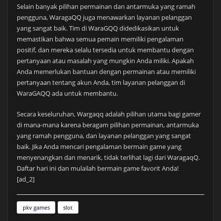
Selain banyak pilihan permainan dan antarmuka yang ramah
pengguna, WaragaQQ juga menawarkan layanan pelanggan
yang sangat baik. Tim di WaraGQQ didedikasikan untuk
memastikan bahwa semua pemain memiliki pengalaman
positif, dan mereka selalu tersedia untuk membantu dengan
pertanyaan atau masalah yang mungkin Anda miliki. Apakah
Anda memerlukan bantuan dengan permainan atau memiliki
pertanyaan tentang akun Anda, tim layanan pelanggan di
WaraGAQQ ada untuk membantu.
Secara keseluruhan, Wargaqq adalah pilihan utama bagi gamer
di mana-mana karena beragam pilihan permainan, antarmuka
yang ramah pengguna, dan layanan pelanggan yang sangat
baik. Jika Anda mencari pengalaman bermain game yang
menyenangkan dan menarik, tidak terlihat lagi dari WaragaqQ.
Daftar hari ini dan mulailah bermain game favorit Anda!
[ad_2]
pkv games
slot