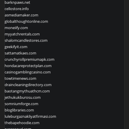
barknpaws.net
cellostore.info
asmediamaker.com
globalthoughtonline.com
moneiify.com
myyatchrentals.com
shalomcandlestores.com
geekifyit.com
sattamatkaes.com
crunchyrollpremiumapk.com
hondacareprotectplan.com
casinogamblingcasino.com
towtimenews.com
draincleaningdirectory.com
baotangmythuathcm.com
jethukukburosu.com
somniumforge.com
bloglibraries.com
luleburgaznakliyatfirmasi.com
thebapehoodie.com