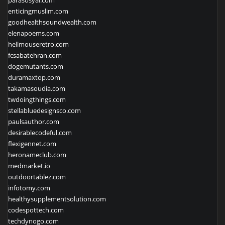
parasosyal.com
enticingmuslim.com
goodhealthsoundwealth.com
elenapoems.com
hellmouseretro.com
fcsabatehran.com
dogemutants.com
duramaxtop.com
takamasoudia.com
twdoingthings.com
stellabluedesignsco.com
paulsauthor.com
desirablecodeful.com
flexigennet.com
heronameclub.com
medmarket.io
outdoortablez.com
infotomy.com
healthysupplementsolution.com
codespottech.com
techdynogo.com