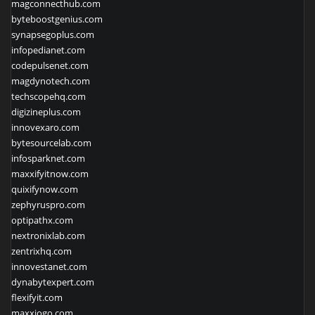
magconnecthub.com
byteboostgenius.com
synapsegoplus.com
infopedianet.com
codepulsenet.com
magdynotech.com
techscopehq.com
digizineplus.com
innovexaro.com
bytesourcelab.com
infosparknet.com
maxxifyitnow.com
quixifynow.com
zephyruspro.com
optipathx.com
nextronixlab.com
zentrixhq.com
innovestanet.com
dynabytexpert.com
flexifyit.com
maxxiogo.com