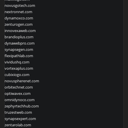
novusgotech.com
nextronnet.com
dynamoxco.com
zenturogen.com
innovexaweb.com
brandioplus.com
dynawebpro.com
synapsegen.com
flexipathlab.com
vividushq.com
vortexaplus.com
cubixiogo.com
novuspherenet.com
orbitechnet.com
optiwavex.com
omnidynoco.com
zephyrtechhub.com
truzestweb.com
synapsexpert.com
zentarolab.com