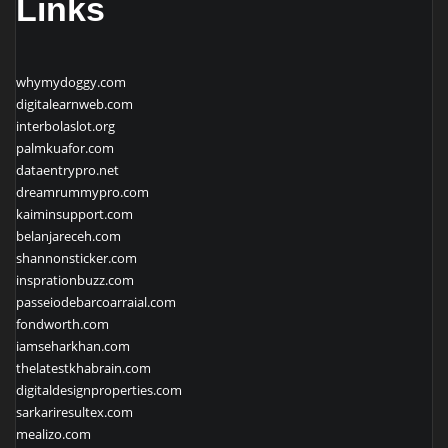
Links
whymydoggy.com
digitalearnweb.com
interbolaslot.org
palmkuafor.com
dataentrypro.net
dreamrummypro.com
kaiminsupport.com
belanjareceh.com
shannonsticker.com
insprationbuzz.com
passeiodebarcoarraial.com
fondworth.com
iamseharkhan.com
thelatestkhabrain.com
digitaldesignproperties.com
sarkariresultex.com
mealizo.com