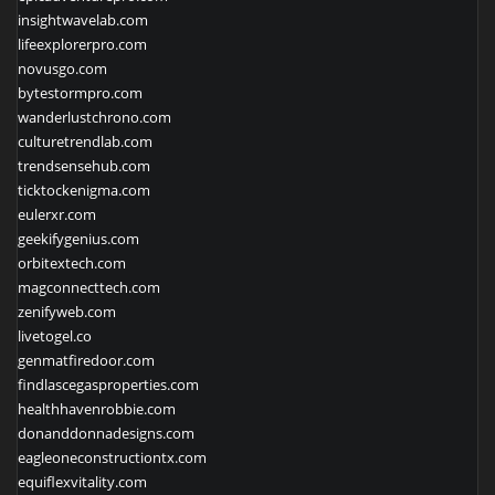
insightwavelab.com
lifeexplorerpro.com
novusgo.com
bytestormpro.com
wanderlustchrono.com
culturetrendlab.com
trendsensehub.com
ticktockenigma.com
eulerxr.com
geekifygenius.com
orbitextech.com
magconnecttech.com
zenifyweb.com
livetogel.co
genmatfiredoor.com
findlascegasproperties.com
healthhavenrobbie.com
donanddonnadesigns.com
eagleoneconstructiontx.com
equiflexvitality.com