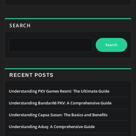
SEARCH
Search
RECENT POSTS
Understanding PKV Games Resmi: The Ultimate Guide
Understanding Bandar66 PKV: A Comprehensive Guide
Understanding Capsa Susun: The Basics and Benefits
Understanding Aduq: A Comprehensive Guide