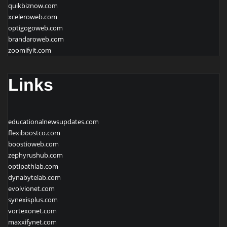
quikbiznow.com
xceleroweb.com
optigogoweb.com
brandaroweb.com
zoomifyit.com
Links
educationalnewsupdates.com
flexiboostco.com
boostioweb.com
zephyrushub.com
optipathlab.com
dynabytelab.com
evolvionet.com
synexisplus.com
vortexonet.com
maxxifynet.com