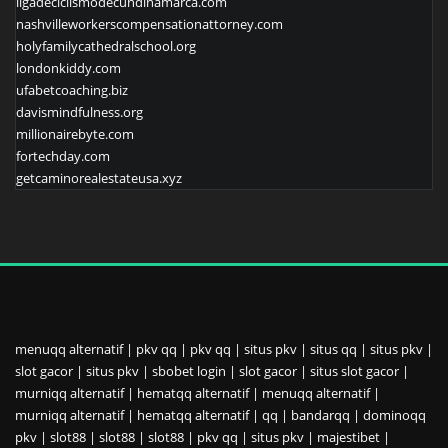
ligadeciclismodecundinamarca.com
nashvilleworkerscompensationattorney.com
holyfamilycathedralschool.org
londonkiddy.com
ufabetcoaching.biz
davismindfulness.org
millionairebyte.com
fortechday.com
getcaminorealestateusa.xyz
menuqq alternatif
|
pkv qq
|
pkv qq
|
situs pkv
|
situs qq
|
situs pkv
|
slot gacor
|
situs pkv
|
sbobet login
|
slot gacor
|
situs slot gacor
|
murniqq alternatif
|
hematqq alternatif
|
menuqq alternatif
|
murniqq alternatif
|
hematqq alternatif
|
qq
|
bandarqq
|
dominoqq
pkv
|
slot88
|
slot88
|
slot88
|
pkv qq
|
situs pkv
|
majestibet
|