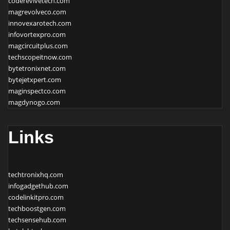
coderevivetech.com
magrevolveco.com
innovexarotech.com
infovortexpro.com
magcircuitplus.com
techscopeitnow.com
bytetronixnet.com
bytejetxpert.com
maginspectco.com
magdynogo.com
Links
techtronixhq.com
infogadgethub.com
codelinkitpro.com
techboostgen.com
techsensehub.com