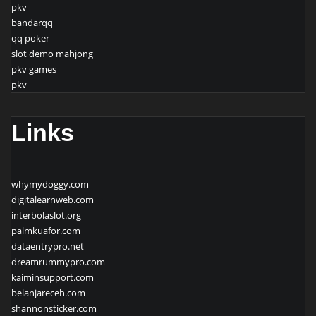
pkv
bandarqq
qq poker
slot demo mahjong
pkv games
pkv
Links
whymydoggy.com
digitalearnweb.com
interbolaslot.org
palmkuafor.com
dataentrypro.net
dreamrummypro.com
kaiminsupport.com
belanjareceh.com
shannonsticker.com