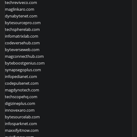
techreviveco.com
maglinkaro.com
dynabytenet.com
bytesourcepro.com
techspherelab.com
infomatrixlab.com
codeversehub.com
byteverseweb.com
magconnecthub.com
byteboostgenius.com
synapsegoplus.com
infopedianet.com
codepulsenet.com
magdynotech.com
techscopehq.com
digizineplus.com
innovexaro.com
bytesourcelab.com
infosparknet.com
maxxifyitnow.com
quixifynow.com