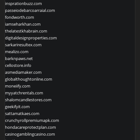
insprationbuzz.com
passeiodebarcoarraial.com
fondworth.com
iamseharkhan.com
thelatestkhabrain.com
digitaldesignproperties.com
sarkariresultex.com
mealizo.com
barknpaws.net
cellostore.info
asmediamaker.com
globalthoughtonline.com
moneiify.com
myyatchrentals.com
shalomcandlestores.com
geekifyit.com
sattamatkaes.com
crunchyrollpremiumapk.com
hondacareprotectplan.com
casinogamblingcasino.com