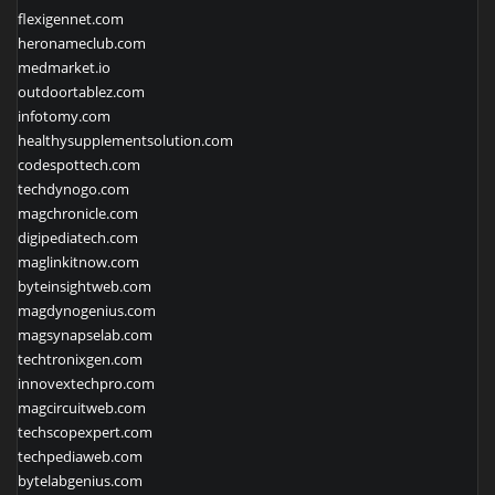
flexigennet.com
heronameclub.com
medmarket.io
outdoortablez.com
infotomy.com
healthysupplementsolution.com
codespottech.com
techdynogo.com
magchronicle.com
digipediatech.com
maglinkitnow.com
byteinsightweb.com
magdynogenius.com
magsynapselab.com
techtronixgen.com
innovextechpro.com
magcircuitweb.com
techscopexpert.com
techpediaweb.com
bytelabgenius.com