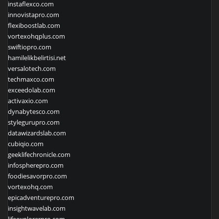
instaflexco.com
innovistapro.com
flexiboostlab.com
vortexohqplus.com
swiftiopro.com
hamilelikbelirtisi.net
versalotech.com
techmaxco.com
exceedolab.com
activaxio.com
dynabytesco.com
stylegurupro.com
datawizardslab.com
cubiqio.com
geeklifechronicle.com
infospherepro.com
foodiesavorpro.com
vortexohq.com
epicadventurepro.com
insightwavelab.com