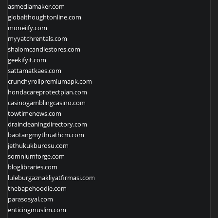
asmediamaker.com
globalthoughtonline.com
moneiify.com
myyatchrentals.com
shalomcandlestores.com
geekifyit.com
sattamatkaes.com
crunchyrollpremiumapk.com
hondacareprotectplan.com
casinogamblingcasino.com
towtimenews.com
draincleaningdirectory.com
baotangmythuathcm.com
jethukukburosu.com
somniumforge.com
bloglibraries.com
luleburgaznakliyatfirmasi.com
thebapehoodie.com
parasosyal.com
enticingmuslim.com