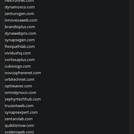
nextronnet.com
dynamoxco.com
zenturogen.com
innovexaweb.com
brandioplus.com
dynawebpro.com
synapsegen.com
flexipathlab.com
vividushq.com
vortexaplus.com
cubixiogo.com
novuspherenet.com
orbitechnet.com
optiwavex.com
omnidynoco.com
zephyrtechhub.com
truzestweb.com
synapsexpert.com
zentarolab.com
quikbiznow.com
xceleroweb.com