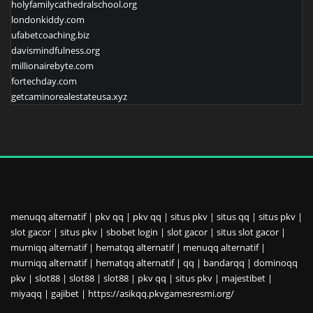
holyfamilycathedralschool.org
londonkiddy.com
ufabetcoaching.biz
davismindfulness.org
millionairebyte.com
fortechday.com
getcaminorealestateusa.xyz
menuqq alternatif
|
pkv qq
|
pkv qq
|
situs pkv
|
situs qq
|
situs pkv
|
slot gacor
|
situs pkv
|
sbobet login
|
slot gacor
|
situs slot gacor
|
murniqq alternatif
|
hematqq alternatif
|
menuqq alternatif
|
murniqq alternatif
|
hematqq alternatif
|
qq
|
bandarqq
|
dominoqq
pkv
|
slot88
|
slot88
|
slot88
|
pkv qq
|
situs pkv
|
majestibet
|
miyaqq
|
gajibet
|
https://asikqq.pkvgamesresmi.org/