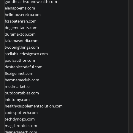
goodhealthsoundwealth.com
elenapoems.com
hellmouseretro.com
fcsabatehran.com
dogemutants.com
duramaxtop.com
takamasoudia.com
twdoingthings.com
stellabluedesignsco.com
paulsauthor.com
desirablecodeful.com
flexigennet.com
heronameclub.com
medmarket.io
outdoortablez.com
infotomy.com
healthysupplementsolution.com
codespottech.com
techdynogo.com
magchronicle.com
digipediatech.com