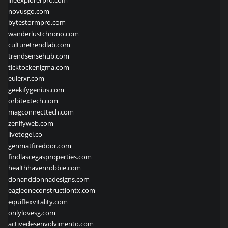
lifeexplorerpro.com
novusgo.com
bytestormpro.com
wanderlustchrono.com
culturetrendlab.com
trendsensehub.com
ticktockenigma.com
eulerxr.com
geekifygenius.com
orbitextech.com
magconnecttech.com
zenifyweb.com
livetogel.co
genmatfiredoor.com
findlascegasproperties.com
healthhavenrobbie.com
donanddonnadesigns.com
eagleoneconstructiontx.com
equiflexvitality.com
onlylovesg.com
activedesenvolvimento.com