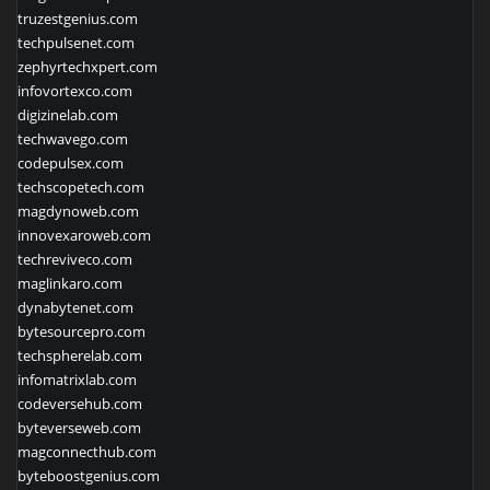
truzestgenius.com
techpulsenet.com
zephyrtechxpert.com
infovortexco.com
digizinelab.com
techwavego.com
codepulsex.com
techscopetech.com
magdynoweb.com
innovexaroweb.com
techreviveco.com
maglinkaro.com
dynabytenet.com
bytesourcepro.com
techspherelab.com
infomatrixlab.com
codeversehub.com
byteverseweb.com
magconnecthub.com
byteboostgenius.com