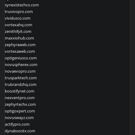
synexistechco.com
truvivopro.com
vividusco.com
vortexahq.com
zenithifyit.com
maxxiohub.com
zephyraweb.com
vortexaweb.com
optigeniusco.com
novuspherex.com
novaevopro.com
trusparktech.com
trubrandzhq.com
boostifynet.com
nexventpro.com
zephyrtechx.com
optigoxpert.com
novuswayz.com
actifypro.com
dynaboostx.com