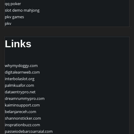
qq poker
slot demo mahjong
pkv games
pkv
Links
whymydoggy.com
digitalearnweb.com
interbolaslot.org
palmkuafor.com
dataentrypro.net
dreamrummypro.com
kaiminsupport.com
belanjareceh.com
shannonsticker.com
insprationbuzz.com
passeiodebarcoarraial.com