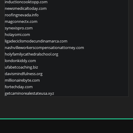
inductioncooktopp.com
newsmedicaltoday.com
roofingnevada.info
magconnectx.com
synexispro.com
holayomi.com
ligadeciclismodecundinamarca.com
nashvilleworkerscompensationattorney.com
holyfamilycathedralschool.org
londonkiddy.com
ufabetcoaching.biz
davismindfulness.org
millionairebyte.com
fortechday.com
getcaminorealestateusa.xyz