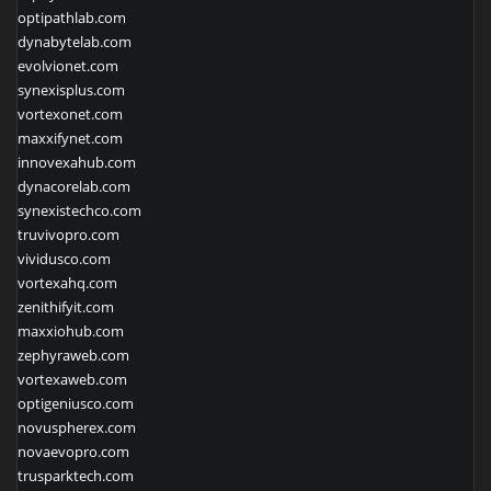
optipathlab.com
dynabytelab.com
evolvionet.com
synexisplus.com
vortexonet.com
maxxifynet.com
innovexahub.com
dynacorelab.com
synexistechco.com
truvivopro.com
vividusco.com
vortexahq.com
zenithifyit.com
maxxiohub.com
zephyraweb.com
vortexaweb.com
optigeniusco.com
novuspherex.com
novaevopro.com
trusparktech.com