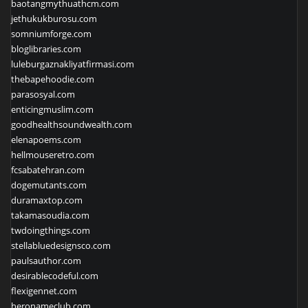
baotangmythuathcm.com
jethukukburosu.com
somniumforge.com
bloglibraries.com
luleburgaznakliyatfirmasi.com
thebapehoodie.com
parasosyal.com
enticingmuslim.com
goodhealthsoundwealth.com
elenapoems.com
hellmouseretro.com
fcsabatehran.com
dogemutants.com
duramaxtop.com
takamasoudia.com
twdoingthings.com
stellabluedesignsco.com
paulsauthor.com
desirablecodeful.com
flexigennet.com
heronameclub.com