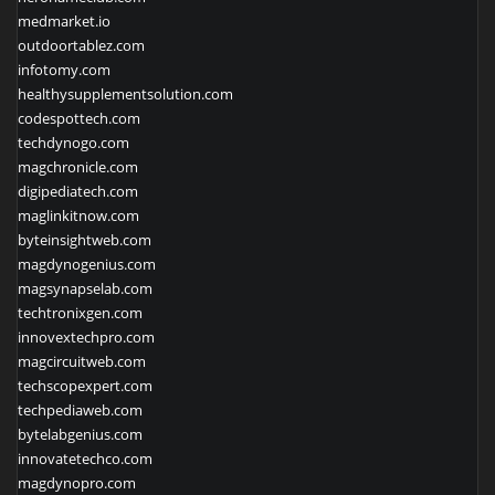
medmarket.io
outdoortablez.com
infotomy.com
healthysupplementsolution.com
codespottech.com
techdynogo.com
magchronicle.com
digipediatech.com
maglinkitnow.com
byteinsightweb.com
magdynogenius.com
magsynapselab.com
techtronixgen.com
innovextechpro.com
magcircuitweb.com
techscopexpert.com
techpediaweb.com
bytelabgenius.com
innovatetechco.com
magdynopro.com