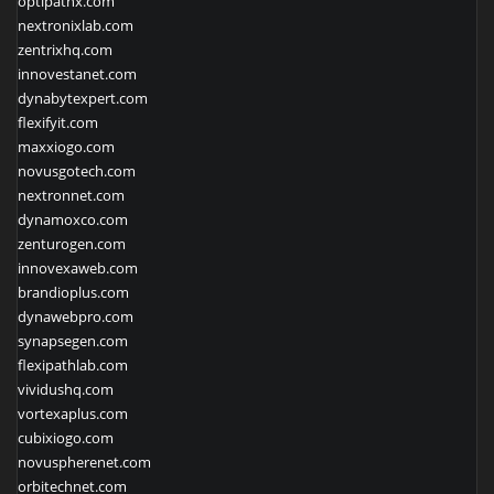
optipathx.com
nextronixlab.com
zentrixhq.com
innovestanet.com
dynabytexpert.com
flexifyit.com
maxxiogo.com
novusgotech.com
nextronnet.com
dynamoxco.com
zenturogen.com
innovexaweb.com
brandioplus.com
dynawebpro.com
synapsegen.com
flexipathlab.com
vividushq.com
vortexaplus.com
cubixiogo.com
novuspherenet.com
orbitechnet.com