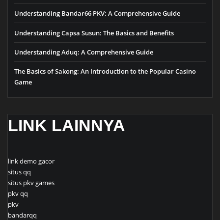
Understanding Bandar66 PKV: A Comprehensive Guide
Understanding Capsa Susun: The Basics and Benefits
Understanding Aduq: A Comprehensive Guide
The Basics of Sakong: An Introduction to the Popular Casino
Game
LINK LAINNYA
link demo gacor
situs qq
situs pkv games
pkv qq
pkv
bandarqq