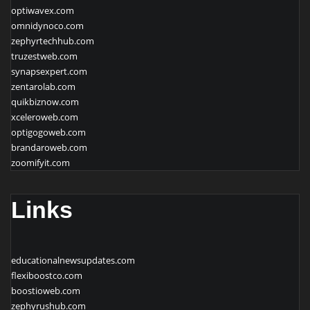
optiwavex.com
omnidynoco.com
zephyrtechhub.com
truzestweb.com
synapsexpert.com
zentarolab.com
quikbiznow.com
xceleroweb.com
optigogoweb.com
brandaroweb.com
zoomifyit.com
Links
educationalnewsupdates.com
flexiboostco.com
boostioweb.com
zephyrushub.com