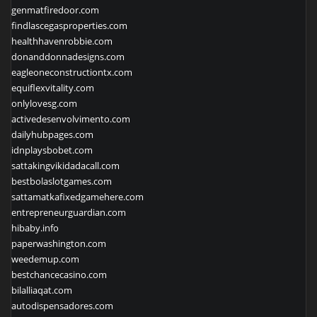
genmatfiredoor.com
findlascegasproperties.com
healthhavenrobbie.com
donanddonnadesigns.com
eagleoneconstructiontx.com
equiflexvitality.com
onlylovesg.com
activedesenvolvimento.com
dailyhubpages.com
idnplaysbobet.com
sattakingvikidadacall.com
bestbolaslotgames.com
sattamatkafixedgamehere.com
entrepreneurguardian.com
hibaby.info
paperwashington.com
weedemup.com
bestchancecasino.com
bilalliaqat.com
autodispensadores.com