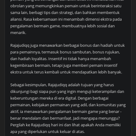
obrolan yang memungkinkan pemain untuk berinteraksi satu
sama lain, berbagi tips dan strategi, dan bahkan membentuk
aliansi. Rasa kebersamaan ini menambah dimensi ekstra pada
pengalaman bermain game, membuatnya lebih sosial dan
menarik.
Rajajudiqq juga menawarkan berbagai bonus dan hadiah untuk
para pemainnya, termasuk bonus sambutan, bonus rujukan,
dan hadiah loyalitas. Insentif ini tidak hanya menambah
kegembiraan bermain, tetapi juga memberi pemain insentif
ekstra untuk terus kembali untuk mendapatkan lebih banyak.
Sebagai kesimpulan, Rajajudiqq adalah tujuan yang harus
dikunjungi bagi siapa pun yang ingin menguji keterampilan dan
keberuntungan mereka di era digital. Dengan berbagai
permainan, kebijakan permainan yang adil, dan komunitas yang
aktif, ia menawarkan pengalaman bermain game yang benar -
benar mendalam dan bermanfaat. Jadi mengapa menunggu?
Pergilah ke Rajajudiqq hari ini dan lihat apakah Anda memiliki
apa yang diperlukan untuk keluar di atas.