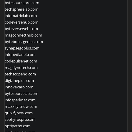
bytesourcepro.com
techspherelab.com
infomatrixlab.com
codeversehub.com
byteverseweb.com
magconnecthub.com
byteboostgenius.com
synapsegoplus.com
infopedianet.com
codepulsenet.com
magdynotech.com
techscopehq.com
digizineplus.com
innovexaro.com
bytesourcelab.com
infosparknet.com
maxxifyitnow.com
quixifynow.com
zephyruspro.com
optipathx.com