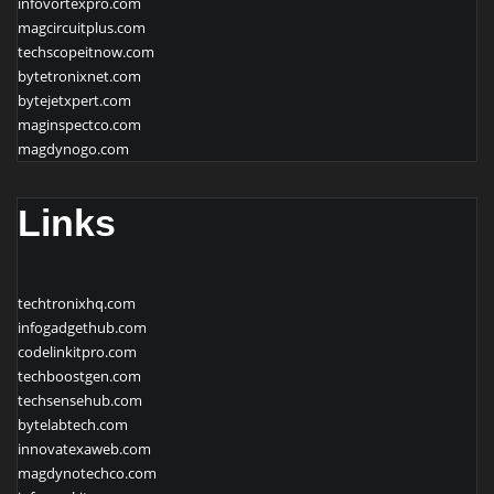
infovortexpro.com
magcircuitplus.com
techscopeitnow.com
bytetronixnet.com
bytejetxpert.com
maginspectco.com
magdynogo.com
Links
techtronixhq.com
infogadgethub.com
codelinkitpro.com
techboostgen.com
techsensehub.com
bytelabtech.com
innovatexaweb.com
magdynotechco.com