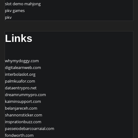
slot demo mahjong
pkv games
pkv
Links
whymydoggy.com
digitalearnweb.com
interbolaslot.org
palmkuafor.com
dataentrypro.net
dreamrummypro.com
kaiminsupport.com
belanjareceh.com
shannonsticker.com
insprationbuzz.com
passeiodebarcoarraial.com
fondworth.com