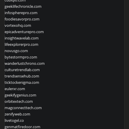
cubiqio.com
geeklifechronicle.com
infospherepro.com
foodiesavorpro.com
vortexohq.com
epicadventurepro.com
insightwavelab.com
lifeexplorerpro.com
novusgo.com
bytestormpro.com
wanderlustchrono.com
culturetrendlab.com
trendsensehub.com
ticktockenigma.com
eulerxr.com
geekifygenius.com
orbitextech.com
magconnecttech.com
zenifyweb.com
livetogel.co
genmatfiredoor.com