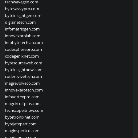
techwavegen.com
bytesavvypro.com
byteinsightgen.com
digizinetech.com
infomatrixgen.com
innovexarolab.com
infobytetechlab.com
codespherepro.com
codegenixnet.com
bytesourceweb.com
byteinsightnow.com
coderevivetech.com
magrevolveco.com
innovexarotech.com
infovortexpro.com
magcircuitplus.com
techscopeitnow.com
bytetronixnet.com
bytejetxpert.com
maginspectco.com
magdynogo.com