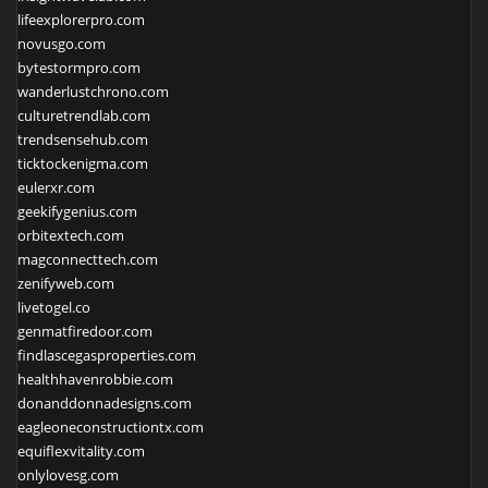
lifeexplorerpro.com
novusgo.com
bytestormpro.com
wanderlustchrono.com
culturetrendlab.com
trendsensehub.com
ticktockenigma.com
eulerxr.com
geekifygenius.com
orbitextech.com
magconnecttech.com
zenifyweb.com
livetogel.co
genmatfiredoor.com
findlascegasproperties.com
healthhavenrobbie.com
donanddonnadesigns.com
eagleoneconstructiontx.com
equiflexvitality.com
onlylovesg.com