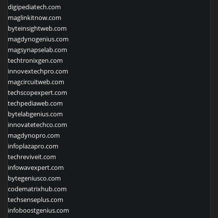
digipediatech.com
maglinkitnow.com
byteinsightweb.com
magdynogenius.com
magsynapselab.com
techtronixgen.com
innovextechpro.com
magcircuitweb.com
techscopexpert.com
techpediaweb.com
bytelabgenius.com
innovatetechco.com
magdynopro.com
infoplazapro.com
techreviveit.com
infowavexpert.com
bytegeniusco.com
codematrixhub.com
techsenseplus.com
infoboostgenius.com