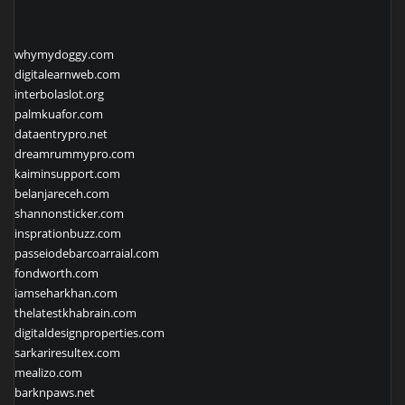
whymydoggy.com
digitalearnweb.com
interbolaslot.org
palmkuafor.com
dataentrypro.net
dreamrummypro.com
kaiminsupport.com
belanjareceh.com
shannonsticker.com
insprationbuzz.com
passeiodebarcoarraial.com
fondworth.com
iamseharkhan.com
thelatestkhabrain.com
digitaldesignproperties.com
sarkariresultex.com
mealizo.com
barknpaws.net