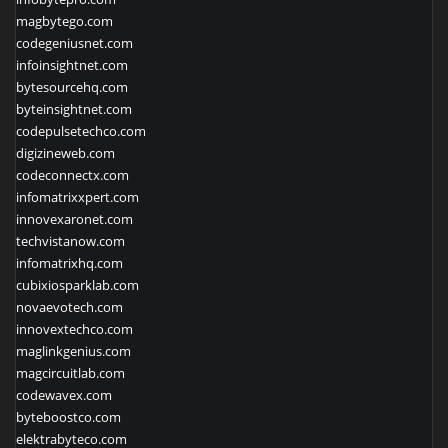
magbytego.com
codegeniusnet.com
infoinsightnet.com
bytesourcehq.com
byteinsightnet.com
codepulsetechco.com
digizineweb.com
codeconnectx.com
infomatrixxpert.com
innovexaronet.com
techvistanow.com
infomatrixhq.com
cubixiosparklab.com
novaevotech.com
innovextechco.com
maglinkgenius.com
magcircuitlab.com
codewavex.com
byteboostco.com
elektrabyteco.com