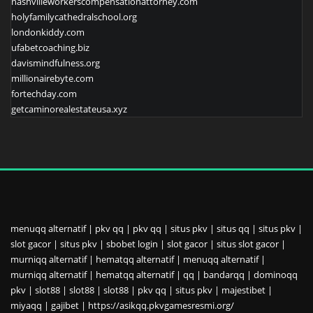
nashvilleworkerscompensationattorney.com
holyfamilycathedralschool.org
londonkiddy.com
ufabetcoaching.biz
davismindfulness.org
millionairebyte.com
fortechday.com
getcaminorealestateusa.xyz
menuqq alternatif
|
pkv qq
|
pkv qq
|
situs pkv
|
situs qq
|
situs pkv
|
slot gacor
|
situs pkv
|
sbobet login
|
slot gacor
|
situs slot gacor
|
murniqq alternatif
|
hematqq alternatif
|
menuqq alternatif
|
murniqq alternatif
|
hematqq alternatif
|
qq
|
bandarqq
|
dominoqq
pkv
|
slot88
|
slot88
|
slot88
|
pkv qq
|
situs pkv
|
majestibet
|
miyaqq
|
gajibet
|
https://asikqq.pkvgamesresmi.org/