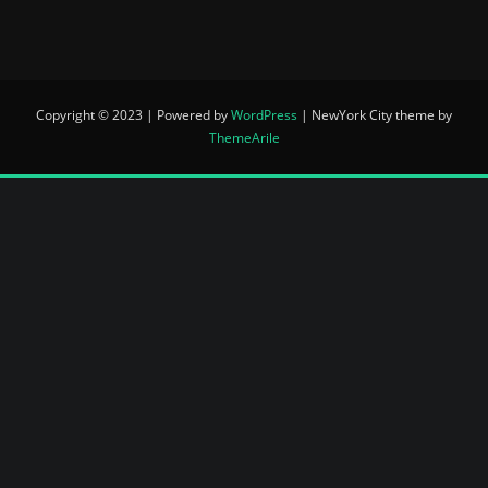
Copyright © 2023 | Powered by
WordPress
|
NewYork City theme by
ThemeArile