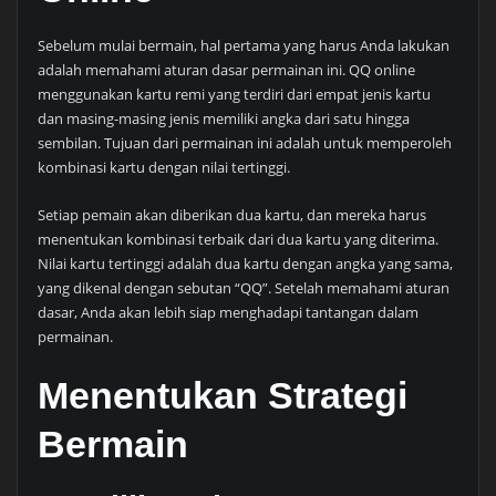
Sebelum mulai bermain, hal pertama yang harus Anda lakukan
adalah memahami aturan dasar permainan ini. QQ online
menggunakan kartu remi yang terdiri dari empat jenis kartu
dan masing-masing jenis memiliki angka dari satu hingga
sembilan. Tujuan dari permainan ini adalah untuk memperoleh
kombinasi kartu dengan nilai tertinggi.
Setiap pemain akan diberikan dua kartu, dan mereka harus
menentukan kombinasi terbaik dari dua kartu yang diterima.
Nilai kartu tertinggi adalah dua kartu dengan angka yang sama,
yang dikenal dengan sebutan “QQ”. Setelah memahami aturan
dasar, Anda akan lebih siap menghadapi tantangan dalam
permainan.
Menentukan Strategi
Bermain