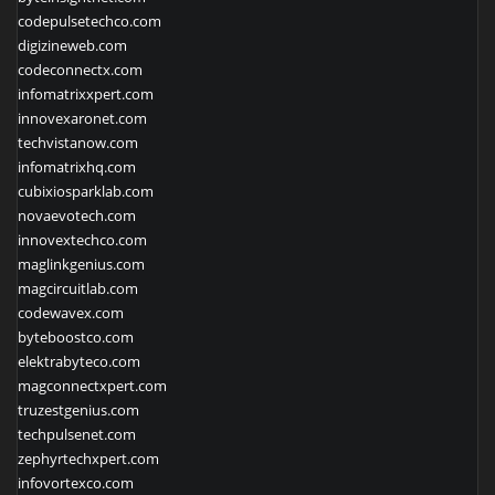
codepulsetechco.com
digizineweb.com
codeconnectx.com
infomatrixxpert.com
innovexaronet.com
techvistanow.com
infomatrixhq.com
cubixiosparklab.com
novaevotech.com
innovextechco.com
maglinkgenius.com
magcircuitlab.com
codewavex.com
byteboostco.com
elektrabyteco.com
magconnectxpert.com
truzestgenius.com
techpulsenet.com
zephyrtechxpert.com
infovortexco.com