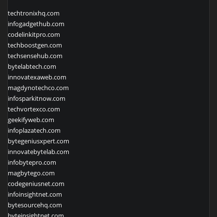
techtronixhq.com
infogadgethub.com
codelinkitpro.com
techboostgen.com
techsensehub.com
bytelabtech.com
innovatexaweb.com
magdynotechco.com
infosparkitnow.com
techvortexco.com
geekifyweb.com
infoplazatech.com
bytegeniusxpert.com
innovatebytelab.com
infobytepro.com
magbytego.com
codegeniusnet.com
infoinsightnet.com
bytesourcehq.com
byteinsightnet.com