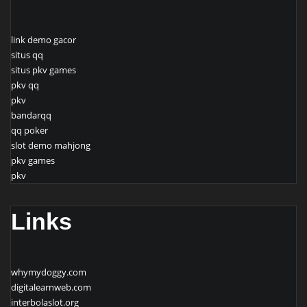
link demo gacor
situs qq
situs pkv games
pkv qq
pkv
bandarqq
qq poker
slot demo mahjong
pkv games
pkv
Links
whymydoggy.com
digitalearnweb.com
interbolaslot.org