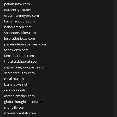
palmkuafor.com
dataentrypro.net
dreamrummypro.com
kaiminsupport.com
belanjareceh.com
shannonsticker.com
insprationbuzz.com
passeiodebarcoarraial.com
fondworth.com
iamseharkhan.com
thelatestkhabrain.com
digitaldesignproperties.com
sarkariresultex.com
mealizo.com
barknpaws.net
cellostore.info
asmediamaker.com
globalthoughtonline.com
moneiify.com
myyatchrentals.com