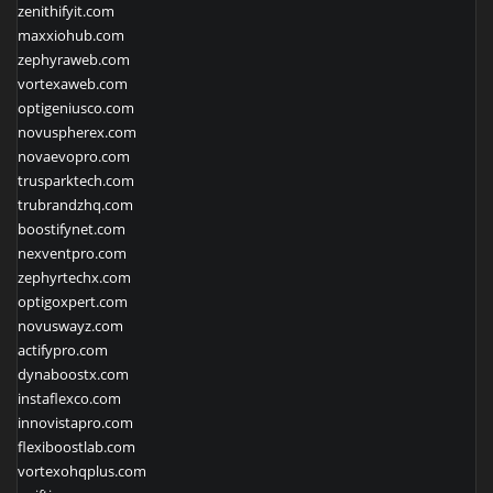
zenithifyit.com
maxxiohub.com
zephyraweb.com
vortexaweb.com
optigeniusco.com
novuspherex.com
novaevopro.com
trusparktech.com
trubrandzhq.com
boostifynet.com
nexventpro.com
zephyrtechx.com
optigoxpert.com
novuswayz.com
actifypro.com
dynaboostx.com
instaflexco.com
innovistapro.com
flexiboostlab.com
vortexohqplus.com