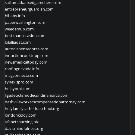
sattamatkafixedgamehere.com
entrepreneurguardian.com
hibaby.info
paperwashington.com
weedemup.com
bestchancecasino.com
bilalliaqat.com
autodispensadores.com
inductioncooktopp.com
newsmedicaltoday.com
roofingnevada.info
magconnectx.com
synexispro.com
holayomi.com
ligadeciclismodecundinamarca.com
nashvilleworkerscompensationattorney.com
holyfamilycathedralschool.org
londonkiddy.com
ufabetcoaching.biz
davismindfulness.org
millionairebyte.com