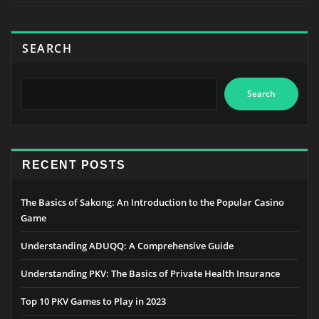
SEARCH
Search
RECENT POSTS
The Basics of Sakong: An Introduction to the Popular Casino
Game
Understanding ADUQQ: A Comprehensive Guide
Understanding PKV: The Basics of Private Health Insurance
Top 10 PKV Games to Play in 2023