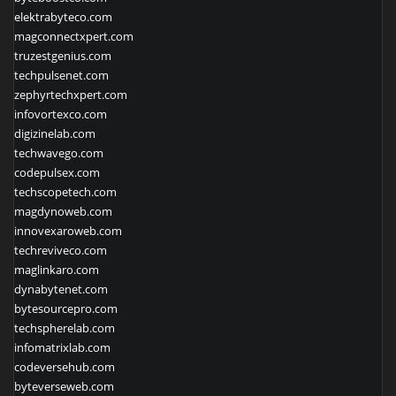
elektrabyteco.com
magconnectxpert.com
truzestgenius.com
techpulsenet.com
zephyrtechxpert.com
infovortexco.com
digizinelab.com
techwavego.com
codepulsex.com
techscopetech.com
magdynoweb.com
innovexaroweb.com
techreviveco.com
maglinkaro.com
dynabytenet.com
bytesourcepro.com
techspherelab.com
infomatrixlab.com
codeversehub.com
byteverseweb.com