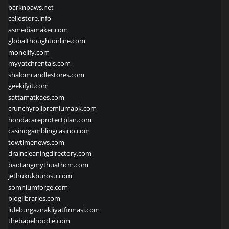
barknpaws.net
cellostore.info
asmediamaker.com
globalthoughtonline.com
moneiify.com
myyatchrentals.com
shalomcandlestores.com
geekifyit.com
sattamatkaes.com
crunchyrollpremiumapk.com
hondacareprotectplan.com
casinogamblingcasino.com
towtimenews.com
draincleaningdirectory.com
baotangmythuathcm.com
jethukukburosu.com
somniumforge.com
bloglibraries.com
luleburgaznakliyatfirmasi.com
thebapehoodie.com