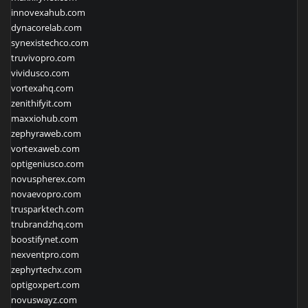
innovexahub.com
dynacorelab.com
synexistechco.com
truvivopro.com
vividusco.com
vortexahq.com
zenithifyit.com
maxxiohub.com
zephyraweb.com
vortexaweb.com
optigeniusco.com
novuspherex.com
novaevopro.com
trusparktech.com
trubrandzhq.com
boostifynet.com
nexventpro.com
zephyrtechx.com
optigoxpert.com
novuswayz.com