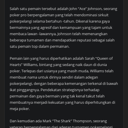
Salah satu pemain tersebut adalah John “Ace” Johnson, seorang
poker pro berpengalaman yang telah mendominasi sirkuit
pokerpelangi selama bertahun -tahun. Dikenal karena gaya
bermainnya yang agresif dan kemampuan yang tajam untuk
membaca lawan -lawannya, Johnson telah memenangkan
beberapa turnamen dan mendapatkan reputasi sebagai salah
satu pemain top dalam permainan.
Pemain lain yang harus diperhatikan adalah Sarah “Queen of
Hearts” Williams, bintang yang sedang naik daun di dunia
poker. Terlepas dari usianya yang masih muda, Williams telah
membuat nama untuk dirinya sendiri dalam adegan
pokerpelangi, dengan beberapa kemenangan terkenal di bawah
ikat pinggangnya. Pendekatan strategisnya terhadap
permainan dan gaya bermain yang tak kenal takut telah
membuatnya menjadi kekuatan yang harus diperhitungkan di
meja poker.
Dan kemudian ada Mark “The Shark” Thompson, seorang
veteran berpengalaman dari adegan turnamen pokerpelangi.