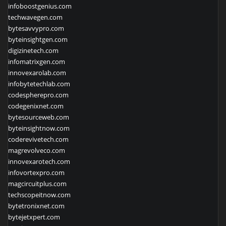
infoboostgenius.com
techwavegen.com
bytesavvypro.com
byteinsightgen.com
digizinetech.com
infomatrixgen.com
innovexarolab.com
infobytetechlab.com
codespherepro.com
codegenixnet.com
bytesourceweb.com
byteinsightnow.com
coderevivetech.com
magrevolveco.com
innovexarotech.com
infovortexpro.com
magcircuitplus.com
techscopeitnow.com
bytetronixnet.com
bytejetxpert.com