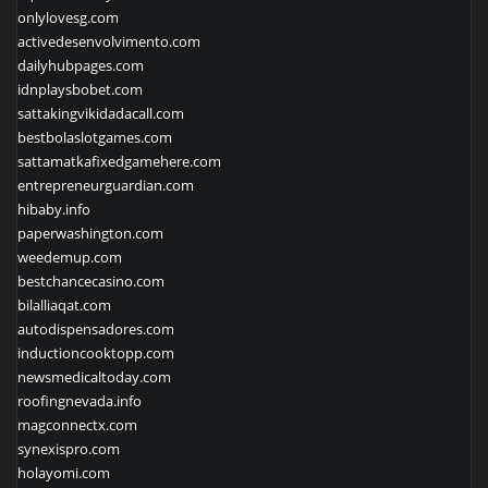
onlylovesg.com
activedesenvolvimento.com
dailyhubpages.com
idnplaysbobet.com
sattakingvikidadacall.com
bestbolaslotgames.com
sattamatkafixedgamehere.com
entrepreneurguardian.com
hibaby.info
paperwashington.com
weedemup.com
bestchancecasino.com
bilalliaqat.com
autodispensadores.com
inductioncooktopp.com
newsmedicaltoday.com
roofingnevada.info
magconnectx.com
synexispro.com
holayomi.com