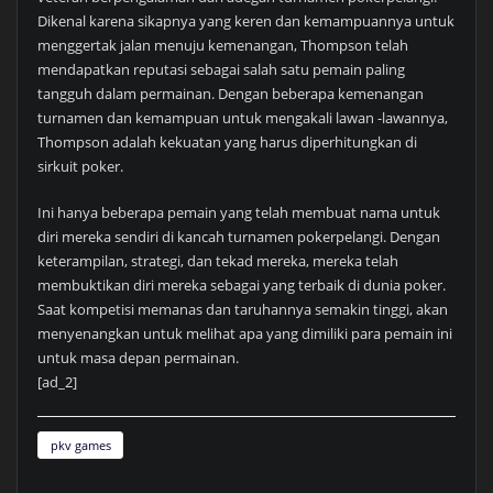
Dikenal karena sikapnya yang keren dan kemampuannya untuk
menggertak jalan menuju kemenangan, Thompson telah
mendapatkan reputasi sebagai salah satu pemain paling
tangguh dalam permainan. Dengan beberapa kemenangan
turnamen dan kemampuan untuk mengakali lawan -lawannya,
Thompson adalah kekuatan yang harus diperhitungkan di
sirkuit poker.
Ini hanya beberapa pemain yang telah membuat nama untuk
diri mereka sendiri di kancah turnamen pokerpelangi. Dengan
keterampilan, strategi, dan tekad mereka, mereka telah
membuktikan diri mereka sebagai yang terbaik di dunia poker.
Saat kompetisi memanas dan taruhannya semakin tinggi, akan
menyenangkan untuk melihat apa yang dimiliki para pemain ini
untuk masa depan permainan.
[ad_2]
pkv games