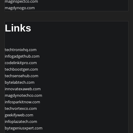
maginspectco.com
magdynogo.com
Links
techtronixhq.com
infogadgethub.com
codelinkitpro.com
techboostgen.com
techsensehub.com
bytelabtech.com
innovatexaweb.com
magdynotechco.com
infosparkitnow.com
techvortexco.com
geekifyweb.com
infoplazatech.com
bytegeniusxpert.com