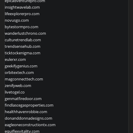
epicadventurepro.com
insightwavelab.com
lifeexplorerpro.com
novusgo.com
bytestormpro.com
wanderlustchrono.com
culturetrendlab.com
trendsensehub.com
ticktockenigma.com
eulerxr.com
geekifygenius.com
orbitextech.com
magconnecttech.com
zenifyweb.com
livetogel.co
genmatfiredoor.com
findlascegasproperties.com
healthhavenrobbie.com
donanddonnadesigns.com
eagleoneconstructiontx.com
equiflexvitality.com