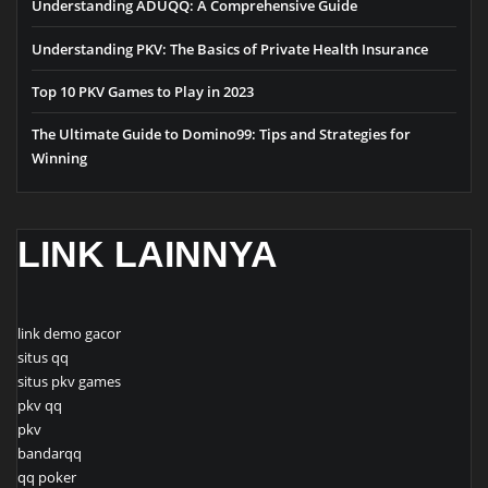
Understanding ADUQQ: A Comprehensive Guide
Understanding PKV: The Basics of Private Health Insurance
Top 10 PKV Games to Play in 2023
The Ultimate Guide to Domino99: Tips and Strategies for
Winning
LINK LAINNYA
link demo gacor
situs qq
situs pkv games
pkv qq
pkv
bandarqq
qq poker