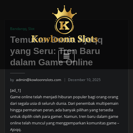
Skip
to
content
Bandarqq
,
Slot
Temukan Dunia Ajoqq
yang Seru: Tren Baru
dalam Game Online
by
admin@kowloonnslots.com
December 10, 2025
[ad_1]
Game online telah menjadi hiburan populer bagi orang-orang
dari segala usia di seluruh dunia. Dari penembak multipemain
hingga permainan peran, ada banyak pilihan yang tersedia
untuk dipilih oleh para gamer. Namun, tren baru dalam game
online telah muncul yang menggemparkan komunitas game –
Ajoqq.