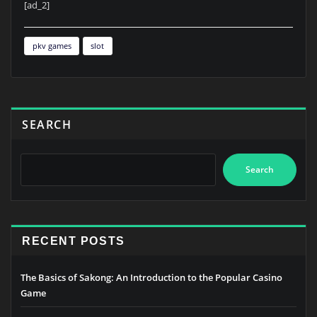
[ad_2]
pkv games
slot
SEARCH
Search
RECENT POSTS
The Basics of Sakong: An Introduction to the Popular Casino
Game