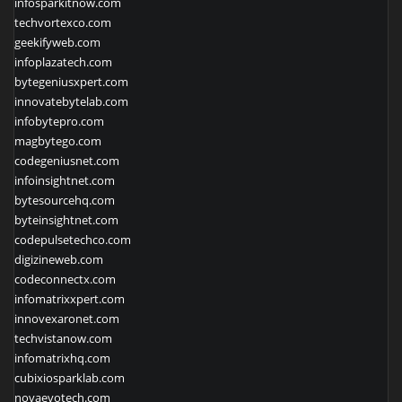
infosparkitnow.com
techvortexco.com
geekifyweb.com
infoplazatech.com
bytegeniusxpert.com
innovatebytelab.com
infobytepro.com
magbytego.com
codegeniusnet.com
infoinsightnet.com
bytesourcehq.com
byteinsightnet.com
codepulsetechco.com
digizineweb.com
codeconnectx.com
infomatrixxpert.com
innovexaronet.com
techvistanow.com
infomatrixhq.com
cubixiosparklab.com
novaevotech.com