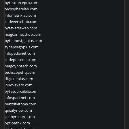
bytesourcepro.com
techspherelab.com
infomatrixlab.com
codeversehub.com
byteverseweb.com
magconnecthub.com
byteboostgenius.com
synapsegoplus.com
infopedianet.com
codepulsenet.com
magdynotech.com
techscopehq.com
digizineplus.com
innovexaro.com
bytesourcelab.com
infosparknet.com
maxxifyitnow.com
quixifynow.com
zephyruspro.com
optipathx.com