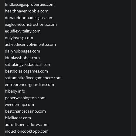
findlascegasproperties.com
healthhavenrobbie.com
donanddonnadesigns.com
eagleoneconstructiontx.com
equiflexvitality.com
onlylovesg.com
activedesenvolvimento.com
dailyhubpages.com
idnplaysbobet.com
sattakingvikidadacall.com
bestbolaslotgames.com
sattamatkafixedgamehere.com
entrepreneurguardian.com
hibaby.info
paperwashington.com
weedemup.com
bestchancecasino.com
bilalliaqat.com
autodispensadores.com
inductioncooktopp.com