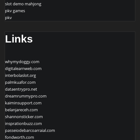
slot demo mahjong
pkv games
pkv
Links
whymydoggy.com
digitalearnweb.com
interbolaslot.org
palmkuafor.com
dataentrypro.net
dreamrummypro.com
kaiminsupport.com
belanjareceh.com
shannonsticker.com
insprationbuzz.com
passeiodebarcoarraial.com
fondworth.com