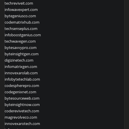
techreviveit.com
infowavexpert.com
bytegeniusco.com
codematrixhub.com
techsenseplus.com
infoboostgenius.com
techwavegen.com
bytesavvypro.com
byteinsightgen.com
digizinetech.com
infomatrixgen.com
innovexarolab.com
infobytetechlab.com
codespherepro.com
codegenixnet.com
bytesourceweb.com
byteinsightnow.com
coderevivetech.com
magrevolveco.com
innovexarotech.com