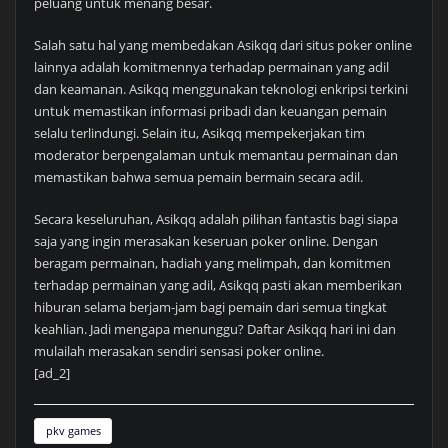
peluang untuk menang besar.
Salah satu hal yang membedakan Asikqq dari situs poker online
lainnya adalah komitmennya terhadap permainan yang adil
dan keamanan. Asikqq menggunakan teknologi enkripsi terkini
untuk memastikan informasi pribadi dan keuangan pemain
selalu terlindungi. Selain itu, Asikqq mempekerjakan tim
moderator berpengalaman untuk memantau permainan dan
memastikan bahwa semua pemain bermain secara adil.
Secara keseluruhan, Asikqq adalah pilihan fantastis bagi siapa
saja yang ingin merasakan keseruan poker online. Dengan
beragam permainan, hadiah yang melimpah, dan komitmen
terhadap permainan yang adil, Asikqq pasti akan memberikan
hiburan selama berjam-jam bagi pemain dari semua tingkat
keahlian. Jadi mengapa menunggu? Daftar Asikqq hari ini dan
mulailah merasakan sendiri sensasi poker online.
[ad_2]
pkv games