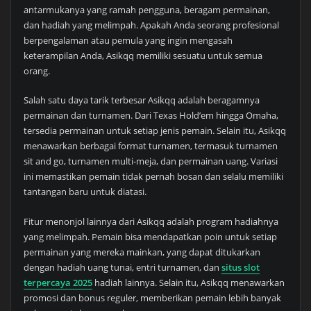
antarmukanya yang ramah pengguna, beragam permainan,
dan hadiah yang melimpah. Apakah Anda seorang profesional
berpengalaman atau pemula yang ingin mengasah
keterampilan Anda, Asikqq memiliki sesuatu untuk semua
orang.
Salah satu daya tarik terbesar Asikqq adalah beragamnya
permainan dan turnamen. Dari Texas Hold’em hingga Omaha,
tersedia permainan untuk setiap jenis pemain. Selain itu, Asikqq
menawarkan berbagai format turnamen, termasuk turnamen
sit and go, turnamen multi-meja, dan permainan uang. Variasi
ini memastikan pemain tidak pernah bosan dan selalu memiliki
tantangan baru untuk diatasi.
Fitur menonjol lainnya dari Asikqq adalah program hadiahnya
yang melimpah. Pemain bisa mendapatkan poin untuk setiap
permainan yang mereka mainkan, yang dapat ditukarkan
dengan hadiah uang tunai, entri turnamen, dan
situs slot
terpercaya 2025
hadiah lainnya. Selain itu, Asikqq menawarkan
promosi dan bonus reguler, memberikan pemain lebih banyak