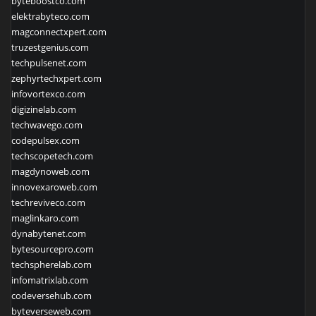
byteboostco.com
elektrabyteco.com
magconnectxpert.com
truzestgenius.com
techpulsenet.com
zephyrtechxpert.com
infovortexco.com
digizinelab.com
techwavego.com
codepulsex.com
techscopetech.com
magdynoweb.com
innovexaroweb.com
techreviveco.com
maglinkaro.com
dynabytenet.com
bytesourcepro.com
techspherelab.com
infomatrixlab.com
codeversehub.com
byteverseweb.com