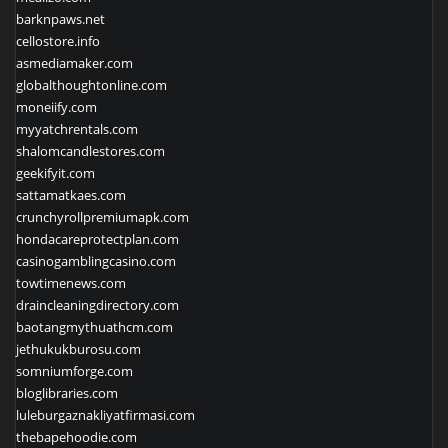
barknpaws.net
cellostore.info
asmediamaker.com
globalthoughtonline.com
moneiify.com
myyatchrentals.com
shalomcandlestores.com
geekifyit.com
sattamatkaes.com
crunchyrollpremiumapk.com
hondacareprotectplan.com
casinogamblingcasino.com
towtimenews.com
draincleaningdirectory.com
baotangmythuathcm.com
jethukukburosu.com
somniumforge.com
bloglibraries.com
luleburgaznakliyatfirmasi.com
thebapehoodie.com