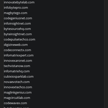
innovatebytelab.com
infobytepro.com
magbytego.com
codegeniusnet.com
infoinsightnet.com
bytesourcehq.com
byteinsightnet.com
codepulsetechco.com
digizineweb.com
codeconnectx.com
infomatrixxpert.com
innovexaronet.com
techvistanow.com
infomatrixhq.com
cubixiosparklab.com
novaevotech.com
innovextechco.com
maglinkgenius.com
magcircuitlab.com
codewavex.com