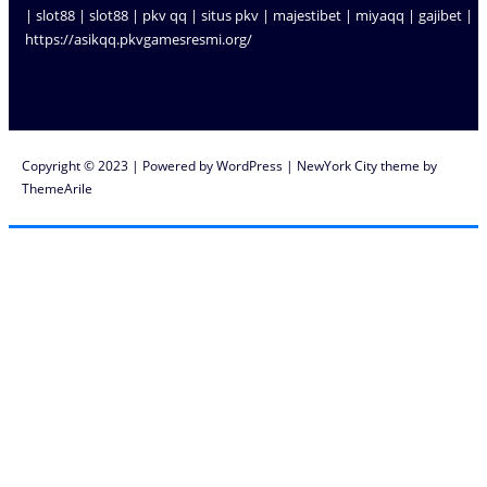
|
slot88
|
slot88
|
pkv qq
|
situs pkv
|
majestibet
|
miyaqq
|
gajibet
|
https://asikqq.pkvgamesresmi.org/
Copyright © 2023 | Powered by
WordPress
|
NewYork City theme by
ThemeArile