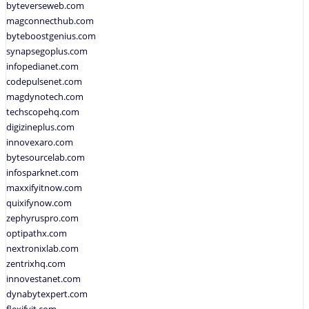
byteverseweb.com
magconnecthub.com
byteboostgenius.com
synapsegoplus.com
infopedianet.com
codepulsenet.com
magdynotech.com
techscopehq.com
digizineplus.com
innovexaro.com
bytesourcelab.com
infosparknet.com
maxxifyitnow.com
quixifynow.com
zephyruspro.com
optipathx.com
nextronixlab.com
zentrixhq.com
innovestanet.com
dynabytexpert.com