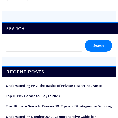
SEARCH
Search
RECENT POSTS
Understanding PKV: The Basics of Private Health Insurance
Top 10 PKV Games to Play in 2023
The Ultimate Guide to Domino99: Tips and Strategies for Winning
Understanding DominoQQ: A Comprehensive Guide for