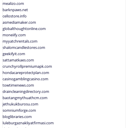
mealizo.com
barknpaws.net
cellostore.info
asmediamaker.com
globalthoughtonline.com
moneiify.com
myyatchrentals.com
shalomcandlestores.com
geekifyit.com
sattamatkaes.com
crunchyrollpremiumapk.com
hondacareprotectplan.com
casinogamblingcasino.com
towtimenews.com
draincleaningdirectory.com
baotangmythuathcm.com
jethukukburosu.com
somniumforge.com
bloglibraries.com
luleburgaznakliyatfirmasi.com