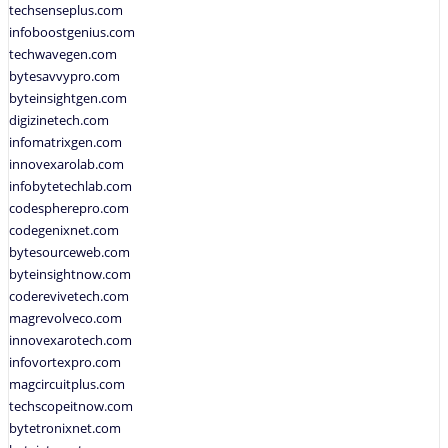
techsenseplus.com
infoboostgenius.com
techwavegen.com
bytesavvypro.com
byteinsightgen.com
digizinetech.com
infomatrixgen.com
innovexarolab.com
infobytetechlab.com
codespherepro.com
codegenixnet.com
bytesourceweb.com
byteinsightnow.com
coderevivetech.com
magrevolveco.com
innovexarotech.com
infovortexpro.com
magcircuitplus.com
techscopeitnow.com
bytetronixnet.com