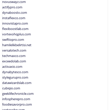
novuswayz.com
actifypro.com
dynaboostx.com
instaflexco.com
innovistapro.com
flexiboostlab.com
vortexohqplus.com
swiftiopro.com
hamilelikbelirtisi.net
versalotech.com
techmaxco.com
exceedolab.com
activaxio.com
dynabytesco.com
stylegurupro.com
datawizardslab.com
cubiqio.com
geeklifechronicle.com
infospherepro.com
foodiesavorpro.com
vortexohq.com