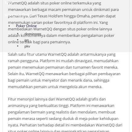
Togel
WarnetQQ adalah situs poker online terkemuka yang
menawarkan berbagai macam permainan untuk dinikmati para
Situs Judi Online
pemainnya. Dari Texas Hold’em hingga Omaha, pemain dapat
menemukan varian poker favoritnya di platform ini. Yang
Poker Online
membedakan WarnetQQ dengan situs poker online lainnya
dominoqq
adalah komitmennya dalam memberikan pengalaman poker
qq
online terbaik bagi para pemainnya.
pkv
bandarqq
Salah satu fitur utama WarnetQQ adalah antarmukanya yang
qq
ramah pengguna. Platform ini mudah dinavigasi, memudahkan
pkv
pemain menemukan permainan dan turnamen favorit mereka.
poker
Selain itu, WarnetQQ menawarkan berbagai pilihan pembayaran
pkv games
bagi pemain untuk menyetor dan menarik dana, sehingga
situs judi online
memudahkan pemain untuk mengelola akun mereka.
qq
pkv games
Fitur menonjol lainnya dari WarnetQQ adalah grafis dan
pkv
animasinya yang berkualitas tinggi. Platform ini menawarkan
Taruhan Bola
pengalaman bermain yang realistis dan mendalam, membuat
judi bola
pemain merasa seperti sedang duduk di meja poker kehidupan
sbobet88
nyata. Perhatian terhadap detail ini membedakan WarnetQQ dari
mix parlay
situs poker online lainnya dan meningkatkan pengalaman