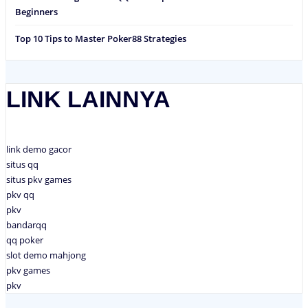
Beginners
Top 10 Tips to Master Poker88 Strategies
LINK LAINNYA
link demo gacor
situs qq
situs pkv games
pkv qq
pkv
bandarqq
qq poker
slot demo mahjong
pkv games
pkv