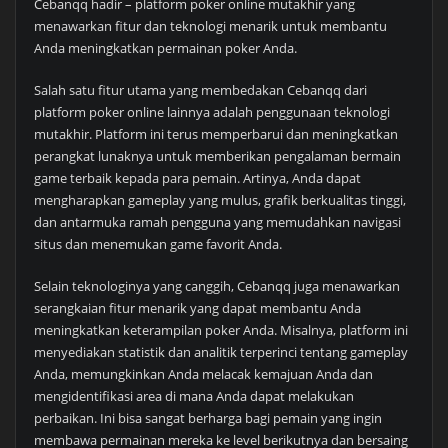
Cebanqq hadir – platform poker online mutakhir yang
menawarkan fitur dan teknologi menarik untuk membantu
Anda meningkatkan permainan poker Anda.
Salah satu fitur utama yang membedakan Cebanqq dari
platform poker online lainnya adalah penggunaan teknologi
mutakhir. Platform ini terus memperbarui dan meningkatkan
perangkat lunaknya untuk memberikan pengalaman bermain
game terbaik kepada para pemain. Artinya, Anda dapat
mengharapkan gameplay yang mulus, grafik berkualitas tinggi,
dan antarmuka ramah pengguna yang memudahkan navigasi
situs dan menemukan game favorit Anda.
Selain teknologinya yang canggih, Cebanqq juga menawarkan
serangkaian fitur menarik yang dapat membantu Anda
meningkatkan keterampilan poker Anda. Misalnya, platform ini
menyediakan statistik dan analitik terperinci tentang gameplay
Anda, memungkinkan Anda melacak kemajuan Anda dan
mengidentifikasi area di mana Anda dapat melakukan
perbaikan. Ini bisa sangat berharga bagi pemain yang ingin
membawa permainan mereka ke level berikutnya dan bersaing