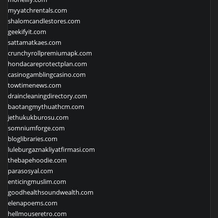
myyatchrentals.com
shalomcandlestores.com
geekifyit.com
sattamatkaes.com
crunchyrollpremiumapk.com
hondacareprotectplan.com
casinogamblingcasino.com
towtimenews.com
draincleaningdirectory.com
baotangmythuathcm.com
jethukukburosu.com
somniumforge.com
bloglibraries.com
luleburgaznakliyatfirmasi.com
thebapehoodie.com
parasosyal.com
enticingmuslim.com
goodhealthsoundwealth.com
elenapoems.com
hellmouseretro.com