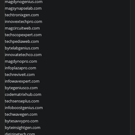
magdynogenius.com
magsynapselab.com
techtronixgen.com
innovextechpro.com
magcircuitweb.com
techscopexpert.com
techpediaweb.com
bytelabgenius.com
innovatetechco.com
magdynopro.com
infoplazapro.com
techreviveit.com
infowavexpert.com
bytegeniusco.com
codematrixhub.com
techsenseplus.com
infoboostgenius.com
techwavegen.com
bytesavvypro.com
byteinsightgen.com
digizinetech.com