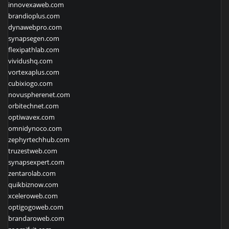
innovexaweb.com
brandioplus.com
dynawebpro.com
synapsegen.com
flexipathlab.com
vividushq.com
vortexaplus.com
cubixiogo.com
novuspherenet.com
orbitechnet.com
optiwavex.com
omnidynoco.com
zephyrtechhub.com
truzestweb.com
synapsexpert.com
zentarolab.com
quikbiznow.com
xceleroweb.com
optigogoweb.com
brandaroweb.com