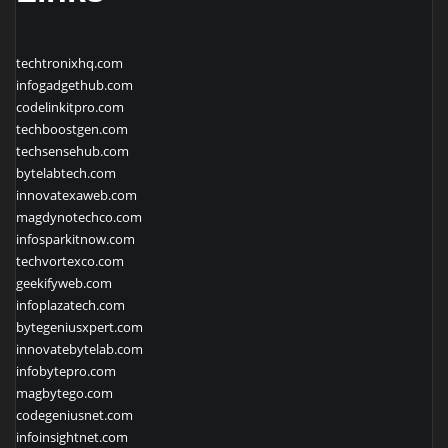
techtronixhq.com
infogadgethub.com
codelinkitpro.com
techboostgen.com
techsensehub.com
bytelabtech.com
innovatexaweb.com
magdynotechco.com
infosparkitnow.com
techvortexco.com
geekifyweb.com
infoplazatech.com
bytegeniusxpert.com
innovatebytelab.com
infobytepro.com
magbytego.com
codegeniusnet.com
infoinsightnet.com