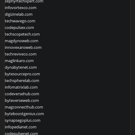
zephyrtechxpert.com
infovortexco.com
digizinelab.com
techwavego.com
codepulsex.com
techscopetech.com
magdynoweb.com
innovexaroweb.com
techreviveco.com
maglinkaro.com
dynabytenet.com
bytesourcepro.com
techspherelab.com
infomatrixlab.com
codeversehub.com
byteverseweb.com
magconnecthub.com
byteboostgenius.com
synapsegoplus.com
infopedianet.com
codepulsenet.com