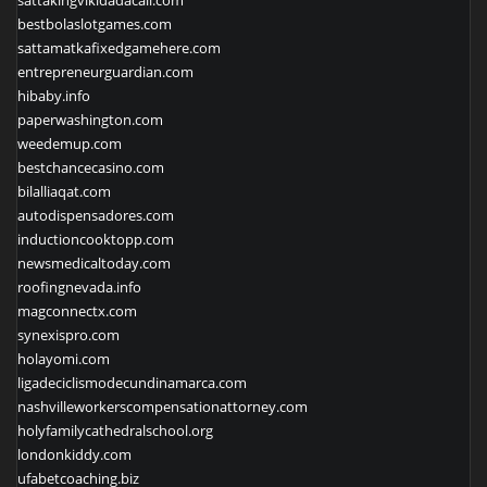
sattakingvikidadacall.com
bestbolaslotgames.com
sattamatkafixedgamehere.com
entrepreneurguardian.com
hibaby.info
paperwashington.com
weedemup.com
bestchancecasino.com
bilalliaqat.com
autodispensadores.com
inductioncooktopp.com
newsmedicaltoday.com
roofingnevada.info
magconnectx.com
synexispro.com
holayomi.com
ligadeciclismodecundinamarca.com
nashvilleworkerscompensationattorney.com
holyfamilycathedralschool.org
londonkiddy.com
ufabetcoaching.biz